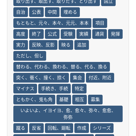
取り出す、取出す、取りだす、とり出す
国立
自治
公表
中間
埋める
もともと、元々、本々、元元、本本
項目
高度
終了
公式
受験
実績
通貨
発揮
実力
反映、反影
映る
追加
ただし、但し
替わる、代わる、換わる、替る、代る、換る
突く、衝く、撞く、捺く
集会
付近、附近
マイナス
手続き、手続
特定
ともかく、兎も角
基礎
相互
募集
いよいよ、イヨイヨ、愈、愈々、弥々、愈愈、
弥弥
蹴る
反省
回転、廻転
作成
シリーズ