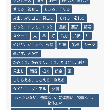
ワンピース
潰す
利害
険しい、嶮しい
着せる、被せる
ちぎる、千切る
貸出、貸し出し、貸出し
それる、逸れる
どっと、ドッと、ドっと
濃度
要領
郵送
スクール
貝
墨
釘
活力
清掃
紺
やけど、かしょう、火傷
評論
産地
シーツ
逃がす、迯がす
かみそり、かみすり、そり、カミソリ、剃刀
見出し
間隔
担ぐ
娯楽
瓦
こしらえる、こさえる、拵える
ダイヤル、ダイアル
夕刊
もったいない、勿体ない、勿体無い、物体ない、
物体無い