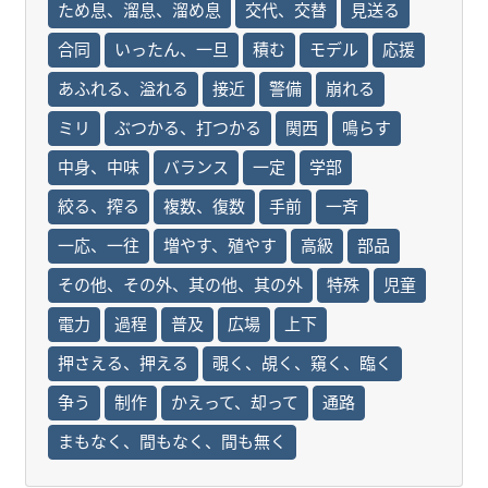
ため息、溜息、溜め息
交代、交替
見送る
合同
いったん、一旦
積む
モデル
応援
あふれる、溢れる
接近
警備
崩れる
ミリ
ぶつかる、打つかる
関西
鳴らす
中身、中味
バランス
一定
学部
絞る、搾る
複数、復数
手前
一斉
一応、一往
増やす、殖やす
高級
部品
その他、その外、其の他、其の外
特殊
児童
電力
過程
普及
広場
上下
押さえる、押える
覗く、覘く、窺く、臨く
争う
制作
かえって、却って
通路
まもなく、間もなく、間も無く