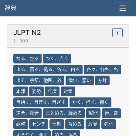
辞典
JLPT N2
1 - 100
なる、生る
つく、点く
よる、因る、拠る、依る、由る
各々、各各、各
よそ、余所、他所、外
憎い、悪い
方針
本部
姿勢
年度
対策
目指す、目差す、目ざす
かく、掻く、搔く
連合、聯合
まとめる、纏める
展開
唇、脣
調整
センチ
体制
含める
政党
強化
ようやく、漸く
迫る、逼る