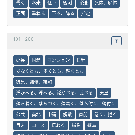
響く
本来
低下
観測
輸送
死体、屍体
正面
重ねる
下る、降る
指定
101 - 200
延長
国籍
マンション
日程
少なくとも、少くとも、尠くとも
編集、編修、編輯
浮かべる、浮べる、泛かべる、泛べる
天皇
落ち着く、落ちつく、落着く、落ち付く、落付く
公共
南北
申請
解散
直前
巻く、捲く
月末
コース
伝わる
撮影
継続