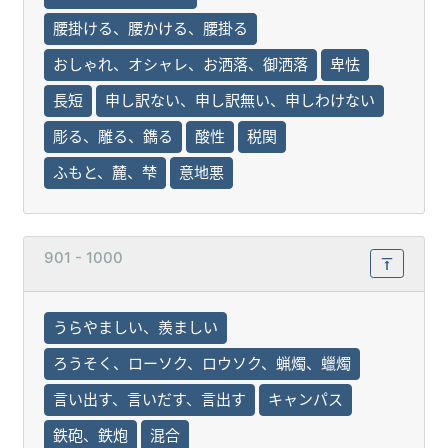
腰掛ける、腰かける、腰掛る
おしゃれ、オシャレ、お洒落、御洒落
卑怯
長短
申し訳ない、申し訳無い、申しわけない
彫る、雕る、鐫る
酸性
税関
ふもと、麓、梺
意地悪
901 - 1000
うらやましい、羨ましい
ろうそく、ローソク、ロウソク、蝋燭、蠟燭
言い出す、言いだす、言出す
キャンパス
鉄砲、鉄炮
混合