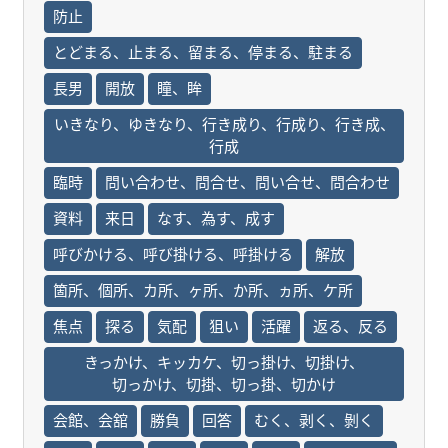
防止
とどまる、止まる、留まる、停まる、駐まる
長男
開放
瞳、眸
いきなり、ゆきなり、行き成り、行成り、行き成、
行成
臨時
問い合わせ、問合せ、問い合せ、問合わせ
資料
来日
なす、為す、成す
呼びかける、呼び掛ける、呼掛ける
解放
箇所、個所、カ所、ヶ所、か所、ヵ所、ケ所
焦点
探る
気配
狙い
活躍
返る、反る
きっかけ、キッカケ、切っ掛け、切掛け、
切っかけ、切掛、切っ掛、切かけ
会館、会舘
勝負
回答
むく、剥く、剝く