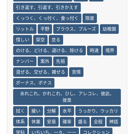
引き返す、引返す、引きかえす
くっつく、くっ付く、食っ付く
限度
リットル
平野
ブラウス、ブルーズ
幼稚園
惜しい
架空
怠る
のける、どける、退ける、除ける
時速
境界
ナンバー
案外
先祖
混ぜる、交ぜる、雑ぜる
苦情
ボーナス、ボナス
あれこれ、かれこれ、ひし、アレコレ、彼此、
彼是
拭く
緩い
分解
水平
うっかり、ウッカリ
体系
休業
安易
確率
盛る
全般
神話
学科
いちいち、一々、一一
コレクション