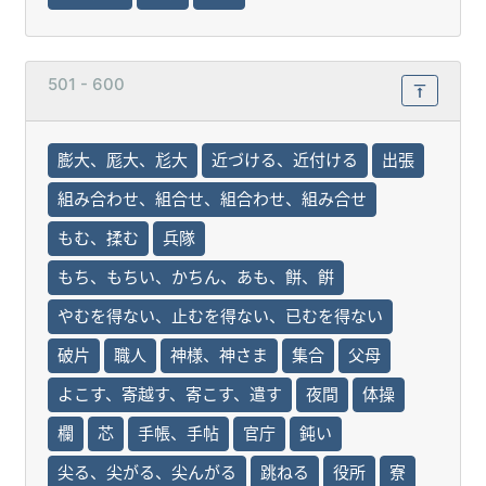
501 - 600
膨大、厖大、尨大
近づける、近付ける
出張
組み合わせ、組合せ、組合わせ、組み合せ
もむ、揉む
兵隊
もち、もちい、かちん、あも、餅、餠
やむを得ない、止むを得ない、已むを得ない
破片
職人
神様、神さま
集合
父母
よこす、寄越す、寄こす、遣す
夜間
体操
欄
芯
手帳、手帖
官庁
鈍い
尖る、尖がる、尖んがる
跳ねる
役所
寮