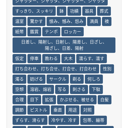
シャッター、シャッタ、シヤッター、シヤッタ
すっきり、スッキリ
鉢
功績
器具
葬式
温室
驚かす
恨み、憾み、怨み
満員
襖
紙幣
鑑賞
テンポ
ロッカー
日差し、陽射し、日射し、陽差し、日ざし、
陽ざし、日差、陽射
仮定
停車
教わる
大木
濡らす、濡す
打ち合わせ、打ち合せ、打合せ、打合わせ
性別
濁る
妨げる
サークル
剃る
何しろ
空想
溶岩、熔岩
写る
刺さる
下駄
合理
目下
拡張
かぶせる、被せる
白髪
調節
ピストル
垂直
用途
対照
ずらす、滑らす
冷やす、冷す
包帯、繃帯