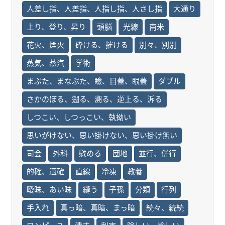
人差し指、人差指、人指し指、人さし指
大通り
上り、登り、昇り
頭脳
光線
南米
花火、煙火
砕ける、摧ける
別々、別別
蒸気、蒸汽
学術
まぶた、まなぶた、瞼、目蓋、眼蓋
ダブル
さかのぼる、遡る、溯る、逆上る、泝る
しつこい、しつっこい、執拗い
思いがけない、思い掛けない、思い掛け無い
司会
外科
慰める
団地
並行、併行
的確、適確
直線
冷凍
教養
曖昧、あい昧
縫う
子孫
分類
行列
手入れ
真っ暗、真暗、まっ暗
続々、続続