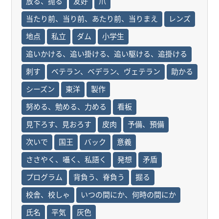
放る、抛る
友好
爪
当たり前、当り前、あたり前、当りまえ
レンズ
地点
私立
ダム
小学生
追いかける、追い掛ける、追い駆ける、追掛ける
刺す
ベテラン、ベデラン、ヴェテラン
助かる
シーズン
東洋
製作
努める、勉める、力める
看板
見下ろす、見おろす
皮肉
予備、預備
次いで
国王
バック
意義
ささやく、囁く、私語く
発想
矛盾
プログラム
背負う、脊負う
掘る
校舎、校しゃ
いつの間にか、何時の間にか
氏名
平気
灰色