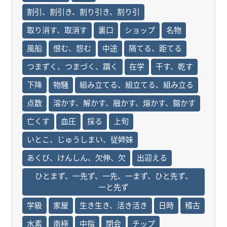
割引、割引き、割り引き、割り引
取り消す、取消す
裏口
ショップ
名物
風船
恨む、怨む
中途
隔てる、距てる
つまずく、つまづく、躓く
在学
干す、乾す
下降
物騒
組み立てる、組立てる、組み立る
点数
溶かす、解かす、融かす、熔かす、鎔かす
亡くす
血圧
採る
上旬
いとこ、じゅうしまい、従姉妹
あくび、けんしん、欠伸、欠
出迎える
ひとまず、一先ず、一先、一まず、ひと先ず、
一と先ず
学級
家屋
生き生き、活き活き
日時
稽古
水素
南極
中指
閉会
チップ