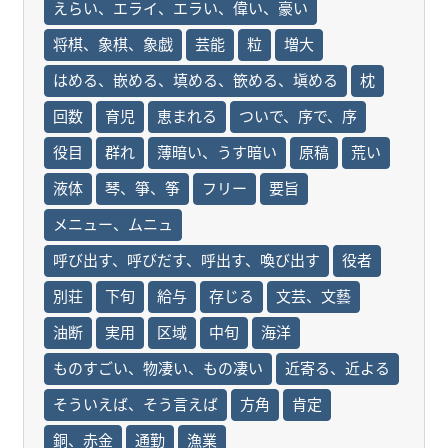
えらい、エライ、エラい、偉い、豪い
将棋、象棋、象戯
芸能
粒
増大
はめる、嵌める、填める、篏める、塡める
枕
回数
育児
恵まれる
ついで、序で、序
役目
群れ
薄暗い、うす暗い
原稿
荒い
液体
琴、箏、筝
フリー
要旨
メニュー、ムニュ
呼び出す、呼びだす、呼出す、喚び出す
役者
別荘
下旬
給与
存じる
文芸、文藝
油断
実用
区域
中旬
海洋
ものすごい、物凄い、もの凄い
近寄る、近よる
そういえば、そう言えば
方角
肯定
銅、赤金
通勤
漁業