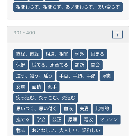
相変わらず、相変らず、あい変わらず、あい変らず
301 - 400
直径、直経
相違、相異
例外
固まる
保健
慌てる、周章てる
診断
開会
這う、匍う、延う
手首、手頸、手頚
演劇
女房
面積
派手
突っ込む、突っこむ、突込む
思いつく、思い付く
血液
夫妻
比較的
撫でる
学会
公正
原理
電波
マラソン
載る
おとなしい、大人しい、温和しい