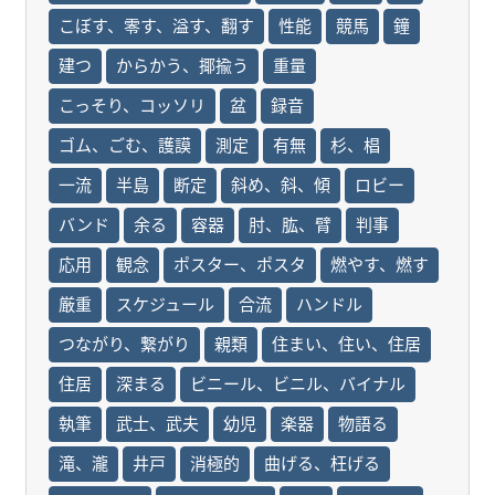
こぼす、零す、溢す、翻す
性能
競馬
鐘
建つ
からかう、揶揄う
重量
こっそり、コッソリ
盆
録音
ゴム、ごむ、護謨
測定
有無
杉、椙
一流
半島
断定
斜め、斜、傾
ロビー
バンド
余る
容器
肘、肱、臂
判事
応用
観念
ポスター、ポスタ
燃やす、燃す
厳重
スケジュール
合流
ハンドル
つながり、繋がり
親類
住まい、住い、住居
住居
深まる
ビニール、ビニル、バイナル
執筆
武士、武夫
幼児
楽器
物語る
滝、瀧
井戸
消極的
曲げる、枉げる