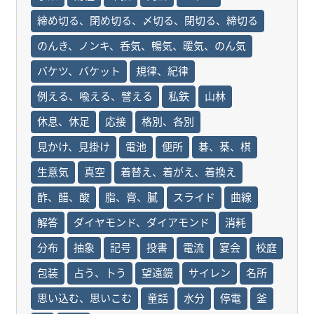
締め切る、閉め切る、〆切る、閉切る、締切る
のんき、ノンキ、呑気、暢気、暖気、のん気
バケツ、バケット
規律、紀律
例える、喩える、譬える
私鉄
山林
休息、休足
応接
格別、各別
見かけ、見掛け
電池
便所
碁、棊、棋
生意気
真空
着替え、着がえ、着換え
酢、醋、酸
脂、膏、膩
スライド
曲線
解答
ダイヤモンド、ダイアモンド
消耗
分布
抽象
記号
投書
電流
宴会
校庭
包装
占う、卜う
望遠鏡
サイレン
名所
思い込む、思いこむ
童話
水分
停電
釜