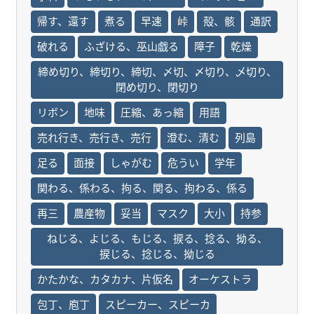
帰す、還す
煮る
早速
峠
殻、骸
通訳
破れる
ふざける、巫山戯る
障子
乾燥
締め切り、締切り、締切、〆切、〆切り、乄切り、
閉め切り、閉切り
リボン
地味
圧縮、あっ縮
用語
売れ行き、売行き、売行
澄む、清む
列島
足る
面接
しゃがむ
危うい
学年
関わる、係わる、拘る、関る、拘わる、係る
再三
農産物
妥当
マスク
大小
持参
ねじる、よじる、もじる、捩る、捻る、拗る、
捩じる、捻じる、拗じる
かたかな、カタカナ、片仮名
オーケストラ
包丁、庖丁
スピーカー、スピーカ