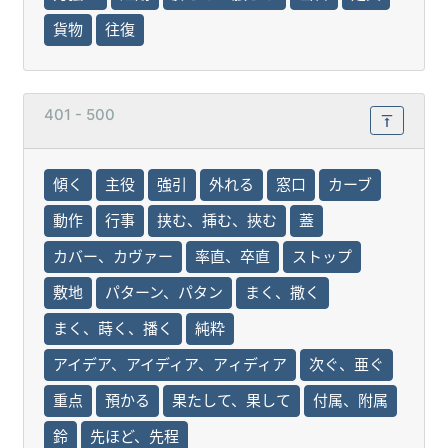
貨物
往復
401 - 500
傾く
主役
強引
外れる
窓口
カーブ
動作
行事
挟む、挿む、挾む
蓋
カバー、カヴァー
率直、卒直
ストップ
敷地
パターン、パタン
まく、撒く
まく、蒔く、播く
純粋
アイデア、アイディア、アィディア
次ぐ、亜ぐ
重点
預かる
果たして、果して
付属、附属
鈴
先ほど、先程