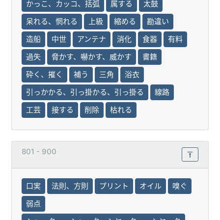
かっこ、カッコ、括弧
属する
太鼓
呆れる、惘れる
上級
縮める
勘違い
造船
中世
アンテナ
消化
食器
有料
過失
脅かす、嚇かす、威かす
書籍
砕く、摧く
補う
三角
浴衣
引っかかる、引っ掛かる、引っ掛る
線路
工芸
接する
削除
枯れる
801 - 900
口実
法則、方則
プリント
オイル
嗅ぐ
弱点