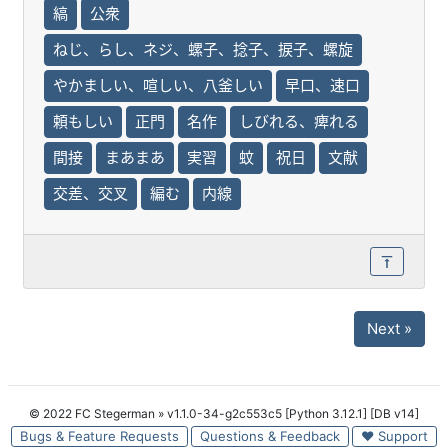
縞
公衆
ねじ、らし、ネジ、螺子、捻子、捩子、螺旋
やかましい、喧しい、八釜しい
早口、速口
頼もしい
正門
名作
しびれる、痺れる
間接
まあまあ
実習
蚊
祝日
文献
交差、交叉
編む
内線
Next »
© 2022 FC Stegerman
» v1.1.0-34-g2c553c5 [Python 3.12.1] [DB v14]
Bugs & Feature Requests
Questions & Feedback
♥ Support