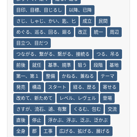
目印、目標、目じるし
以降、已降
さじ、しゃじ、かい、匙、匕
成立
民間
めぐる、巡る、回る、廻る
改正
統一
周辺
目立つ、目だつ
つながる、繋がる、繫がる、接続る
つる、吊る
前後
就任
基準、規準
狙う
段階
基地
第一、第１
整備
かねる、兼ねる
テーマ
発売
構造
スタート
経る、歴る
寄せる
改めて、新ためて
レベル、レヴェル
登場
さすが、流石、遉、有繋
くるむ、包む
交流
直後
停止
浮かぶ、浮ぶ、泛ぶ、泛かぶ
全身
郡
工事
広げる、拡げる、展げる