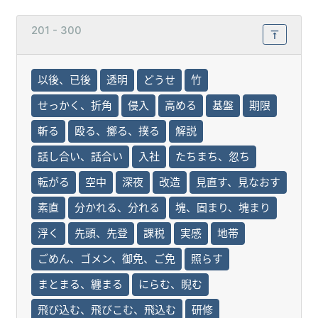
201 - 300
以後、已後
透明
どうせ
竹
せっかく、折角
侵入
高める
基盤
期限
斬る
殴る、擲る、撲る
解説
話し合い、話合い
入社
たちまち、忽ち
転がる
空中
深夜
改造
見直す、見なおす
素直
分かれる、分れる
塊、固まり、塊まり
浮く
先頭、先登
課税
実感
地帯
ごめん、ゴメン、御免、ご免
照らす
まとまる、纏まる
にらむ、睨む
飛び込む、飛びこむ、飛込む
研修