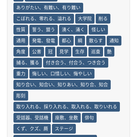
ありがたい、有難い、有り難い
こぼれる、零れる、溢れる
大学院
削る
性質
誓う、盟う
湧く、涌く
怪しい
通用
発電、發電
都心
綱
散らす
通知
角度
公害
冠
見学
生存
巡査
艶
捕る、獲る
付き合う、付合う、つき合う
重力
悔しい、口惜しい、悔やしい
知り合い、知合い、知りあい、知り合、知合
彫刻
取り入れる、採り入れる、取入れる、取りいれる
受話器、受話機
座敷、坐敷
俳句
くず、クズ、屑
ステージ