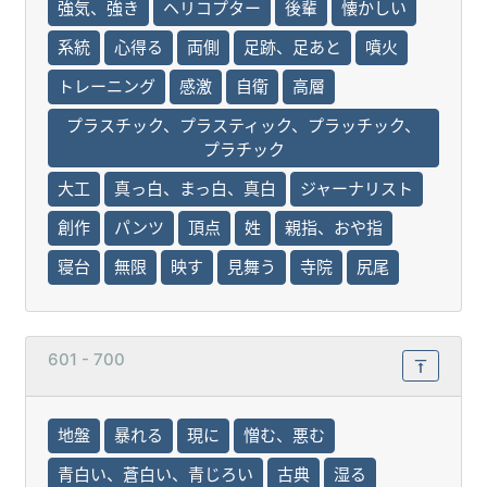
強気、強き
ヘリコプター
後輩
懐かしい
系統
心得る
両側
足跡、足あと
噴火
トレーニング
感激
自衛
高層
プラスチック、プラスティック、プラッチック、
プラチック
大工
真っ白、まっ白、真白
ジャーナリスト
創作
パンツ
頂点
姓
親指、おや指
寝台
無限
映す
見舞う
寺院
尻尾
601 - 700
地盤
暴れる
現に
憎む、悪む
青白い、蒼白い、青じろい
古典
湿る