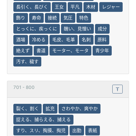
長引く、長びく
王女
平凡
木材
レジャー
飾り
寿命
接続
気圧
特色
とっくに、疾っくに
醜い、見憎い
成分
酒場
冷める
毛皮、毛革
名刺
原料
絶えず
書道
モーター、モータ
青少年
汚す、穢す
701 - 800
裂く、割く
拡充
さわやか、爽やか
捉える、捕らえる、捕える
すり、スリ、掏摸、掏児
出勤
表紙