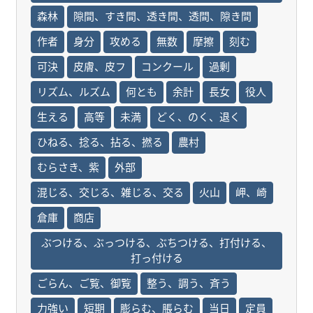
森林
隙間、すき間、透き間、透間、隙き間
作者
身分
攻める
無数
摩擦
刻む
可決
皮膚、皮フ
コンクール
過剰
リズム、ルズム
何とも
余計
長女
役人
生える
高等
未満
どく、のく、退く
ひねる、捻る、拈る、撚る
農村
むらさき、紫
外部
混じる、交じる、雑じる、交る
火山
岬、崎
倉庫
商店
ぶつける、ぶっつける、ぶちつける、打付ける、
打っ付ける
ごらん、ご覧、御覧
整う、調う、斉う
力強い
短期
膨らむ、脹らむ
当日
定員