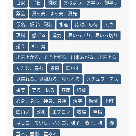
目安
平日
勝敗
おはよう、お早う、御早う
薬品
真っ先、まっ先、真先
仮名、仮字、假名
水産
応対、応待
広さ
理科
感ずる
湯気
思いっきり、思いっ切り
揃う
虹、霓
出来上がる、でき上がる、出来あがる、出来上る
たたむ、畳む
恩恵
転がす
見慣れる、見馴れる、見なれる
スチュワーデス
果実
実る、稔る
客席
貯蔵
心身、身心、神身、身神
活字
循環
下町
四角い
改札
エプロン
牧場
車輪
はしご、ていし、ハシゴ、梯子、階子、梯
櫛
並木、並樹、並み木