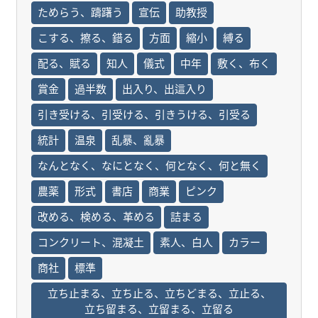
ためらう、躊躇う
宣伝
助教授
こする、擦る、錯る
方面
縮小
縛る
配る、賦る
知人
儀式
中年
敷く、布く
賞金
過半数
出入り、出這入り
引き受ける、引受ける、引きうける、引受る
統計
温泉
乱暴、亂暴
なんとなく、なにとなく、何となく、何と無く
農薬
形式
書店
商業
ピンク
改める、検める、革める
詰まる
コンクリート、混凝土
素人、白人
カラー
商社
標準
立ち止まる、立ち止る、立ちどまる、立止る、
立ち留まる、立留まる、立留る