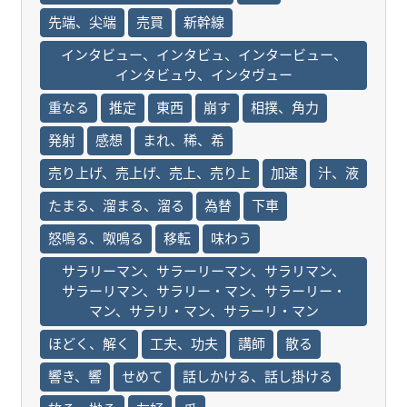
先端、尖端
売買
新幹線
インタビュー、インタビュ、インタービュー、
インタビュウ、インタヴュー
重なる
推定
東西
崩す
相撲、角力
発射
感想
まれ、稀、希
売り上げ、売上げ、売上、売り上
加速
汁、液
たまる、溜まる、溜る
為替
下車
怒鳴る、呶鳴る
移転
味わう
サラリーマン、サラーリーマン、サラリマン、
サラーリマン、サラリー・マン、サラーリー・
マン、サラリ・マン、サラーリ・マン
ほどく、解く
工夫、功夫
講師
散る
響き、響
せめて
話しかける、話し掛ける