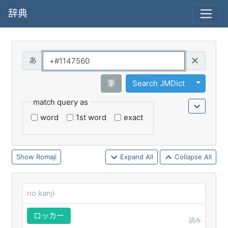
辞典
Query
Toggle 
筆
Search JMDict
match query as
word
1st word
exact
Romaji
Expand All
Collapse All
no kanji
ロッカー
読み