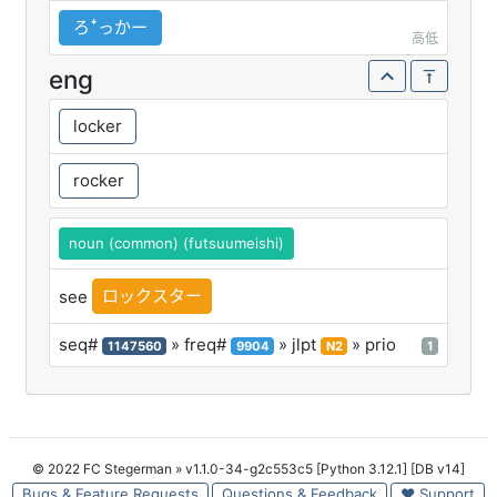
ろꜜっかー
高低
eng
locker
rocker
noun (common) (futsuumeishi)
ロックスター
see
seq#
» freq#
» jlpt
» prio
1147560
9904
N2
1
© 2022 FC Stegerman
» v1.1.0-34-g2c553c5 [Python 3.12.1] [DB v14]
Bugs & Feature Requests
Questions & Feedback
♥ Support