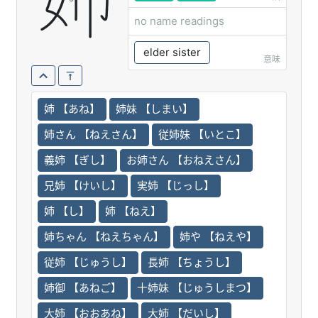
姉
no name readings
elder sister
意味
姉 【あね】
姉妹 【しまい】
姉さん 【ねえさん】
従姉妹 【いとこ】
義姉 【ぎし】
お姉さん 【おねえさん】
兄姉 【けいし】
実姉 【じっし】
姉 【し】
姉 【ねえ】
姉ちゃん 【ねえちゃん】
姉や 【ねえや】
従姉 【じゅうし】
長姉 【ちょうし】
姉御 【あねご】
十姉妹 【じゅうしまつ】
大姉 【おおあね】
大姉 【だいし】