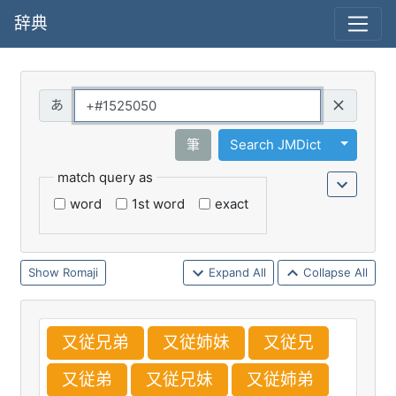
辞典
Query
Toggle 
筆
Search JMDict
match query as
word
1st word
exact
Romaji
Expand All
Collapse All
又
従
兄
弟
又
従
姉
妹
又
従
兄
又
従
弟
又
従
兄
妹
又
従
姉
弟