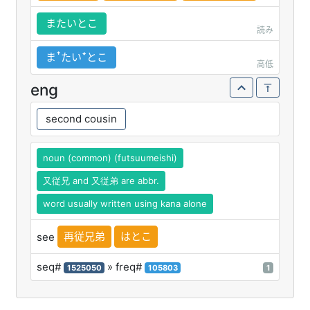
またいとこ
読み
まꜛたいꜜとこ
高低
eng
second cousin
noun (common) (futsuumeishi)
又従兄 and 又従弟 are abbr.
word usually written using kana alone
再従兄弟
はとこ
see
seq#
» freq#
1525050
105803
1