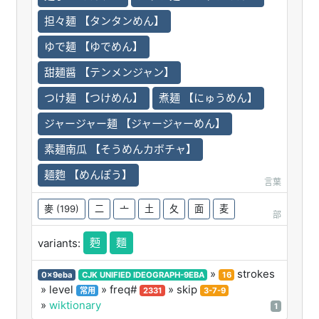
担々麺 【タンタンめん】
ゆで麺 【ゆでめん】
甜麺醤 【テンメンジャン】
つけ麺 【つけめん】
煮麺 【にゅうめん】
ジャージャー麺 【ジャージャーめん】
素麺南瓜 【そうめんカボチャ】
麺麭 【めんぽう】
言葉
麥
(199)
二
亠
土
夂
面
麦
部
麪
麵
variants:
»
strokes
0x9eba
CJK UNIFIED IDEOGRAPH-9EBA
16
» level
» freq#
» skip
常用
2331
3-7-9
»
wiktionary
1