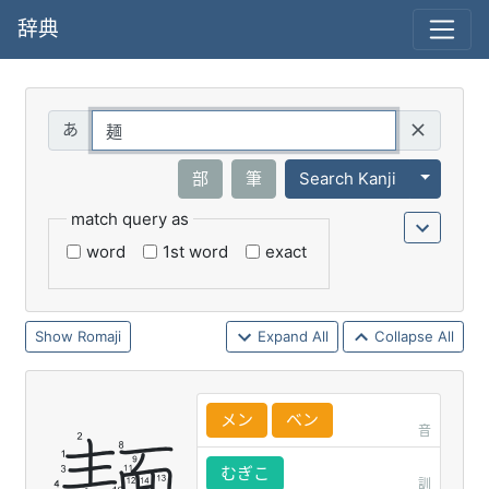
辞典
Query
Toggle 
部
筆
Search Kanji
match query as
word
1st word
exact
Romaji
Expand All
Collapse All
メン
ベン
音
むぎこ
訓