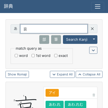
辞典
Query
Toggle 
部
筆
Search Kanji
match query as
word
1st word
exact
Romaji
Expand All
Collapse All
アイ
音
あわ.れ
あわ.れむ