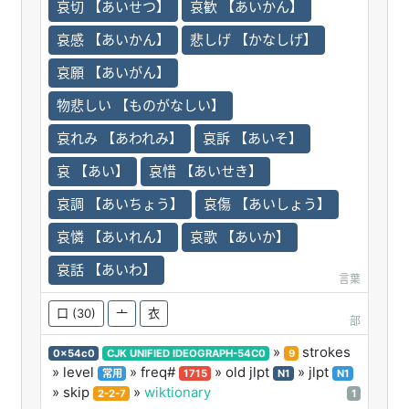
哀切 【あいせつ】
哀歓 【あいかん】
哀感 【あいかん】
悲しげ 【かなしげ】
哀願 【あいがん】
物悲しい 【ものがなしい】
哀れみ 【あわれみ】
哀訴 【あいそ】
哀 【あい】
哀惜 【あいせき】
哀調 【あいちょう】
哀傷 【あいしょう】
哀憐 【あいれん】
哀歌 【あいか】
哀話 【あいわ】
言葉
口
(30)
亠
衣
部
»
strokes
0x54c0
CJK UNIFIED IDEOGRAPH-54C0
9
» level
» freq#
» old jlpt
» jlpt
常用
1715
N1
N1
» skip
»
wiktionary
2-2-7
1