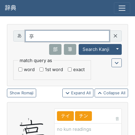
辞典
Query
Toggle 
部
筆
Search Kanji
match query as
word
1st word
exact
Romaji
Expand All
Collapse All
テイ
チン
音
no kun readings