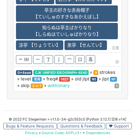
亭主の好きな赤烏帽子
【ていしゅのすきなあかえぼし】
知らぬは亭主ばかりなり
【しらぬはていしゅばかりなり】
涼亭 【りょうてい】
泉亭 【せんてい】
言葉
亠
(8)
一
丁
亅
冖
口
高
部
»
strokes
0x4ead
CJK UNIFIED IDEOGRAPH-4EAD
9
» level
» freq#
» old jlpt
» jlpt
常用
1627
N1
N1
» skip
»
wiktionary
2-2-7
1
© 2022 FC Stegerman
» v1.1.0-34-g2c553c5 [Python 3.12.1] [DB v14]
Bugs & Feature Requests
Questions & Feedback
♥ Support
Privacy
»
Source Code
:
AGPLv3+
+
Dependencies