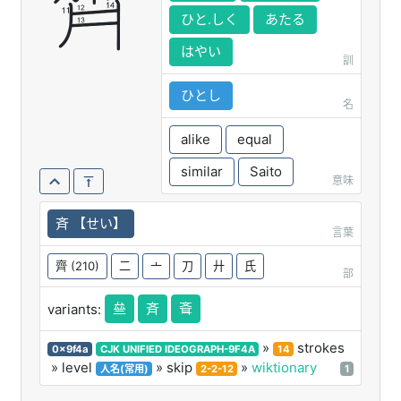
齊
ひと.しく
あたる
はやい
訓
ひとし
名
alike
equal
similar
Saito
意味
斉 【せい】
言葉
齊
(210)
二
亠
刀
廾
氏
部
亝
斉
斊
variants:
»
strokes
0x9f4a
CJK UNIFIED IDEOGRAPH-9F4A
14
» level
» skip
»
wiktionary
人名(常用)
2-2-12
1