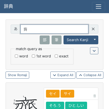
辞典
Query
Toggle 
部
筆
Search Kanji
match query as
word
1st word
exact
Romaji
Expand All
Collapse All
セイ
サイ
音
そろ.う
ひと.しい