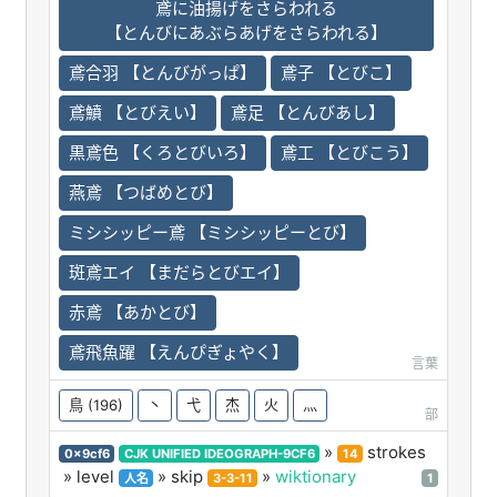
鳶に油揚げをさらわれる
【とんびにあぶらあげをさらわれる】
鳶合羽 【とんびがっぱ】
鳶子 【とびこ】
鳶鱝 【とびえい】
鳶足 【とんびあし】
黒鳶色 【くろとびいろ】
鳶工 【とびこう】
燕鳶 【つばめとび】
ミシシッピー鳶 【ミシシッピーとび】
斑鳶エイ 【まだらとびエイ】
赤鳶 【あかとび】
鳶飛魚躍 【えんぴぎょやく】
言葉
鳥
(196)
丶
弋
杰
火
灬
部
»
strokes
0x9cf6
CJK UNIFIED IDEOGRAPH-9CF6
14
» level
» skip
»
wiktionary
人名
3-3-11
1