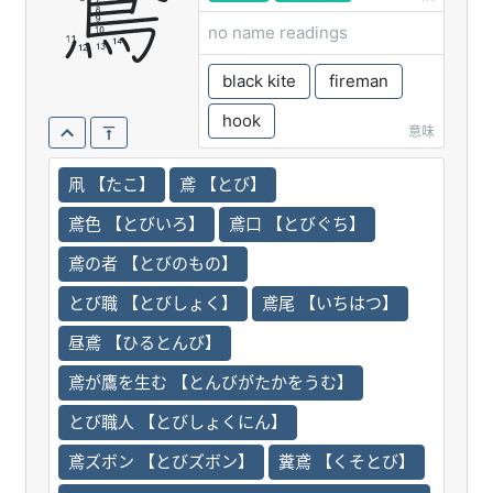
鳶
no name readings
black kite
fireman
hook
意味
凧 【たこ】
鳶 【とび】
鳶色 【とびいろ】
鳶口 【とびぐち】
鳶の者 【とびのもの】
とび職 【とびしょく】
鳶尾 【いちはつ】
昼鳶 【ひるとんび】
鳶が鷹を生む 【とんびがたかをうむ】
とび職人 【とびしょくにん】
鳶ズボン 【とびズボン】
糞鳶 【くそとび】