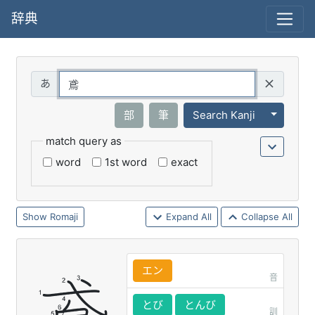
辞典
Query
Toggle 
部
筆
Search Kanji
match query as
word
1st word
exact
Romaji
Expand All
Collapse All
エン
音
とび
とんび
訓