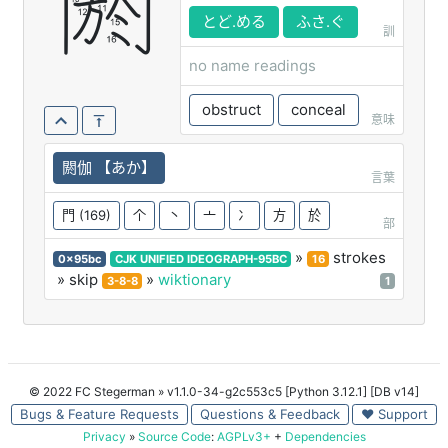
閼
とど.める
ふさ.ぐ
訓
no name readings
obstruct
conceal
意味
閼伽 【あか】
言葉
門
(169)
个
丶
亠
冫
方
於
部
»
strokes
0x95bc
CJK UNIFIED IDEOGRAPH-95BC
16
» skip
»
wiktionary
3-8-8
1
© 2022 FC Stegerman
» v1.1.0-34-g2c553c5 [Python 3.12.1] [DB v14]
Bugs & Feature Requests
Questions & Feedback
♥ Support
Privacy
»
Source Code
:
AGPLv3+
+
Dependencies