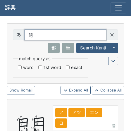
辞典
Query
Toggle 
部
筆
Search Kanji
match query as
word
1st word
exact
Romaji
Expand All
Collapse All
ア
アツ
エン
ヨ
音