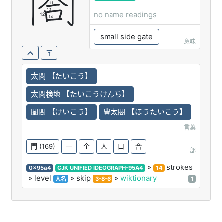
閤
no name readings
small side gate
意味
太閤 【たいこう】
太閤検地 【たいこうけんち】
閨閤 【けいこう】
豊太閤 【ほうたいこう】
言葉
門
(169)
一
个
人
口
合
部
»
strokes
0x95a4
CJK UNIFIED IDEOGRAPH-95A4
14
» level
» skip
»
wiktionary
人名
3-8-6
1