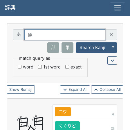
辞典
Query
Toggle 
部
筆
Search Kanji
match query as
word
1st word
exact
Romaji
Expand All
Collapse All
コウ
音
くぐりど
訓