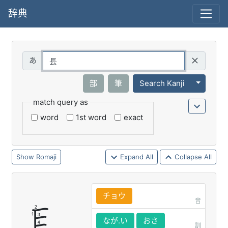
辞典
Query
Toggle 
部
筆
Search Kanji
match query as
word
1st word
exact
Romaji
Expand All
Collapse All
チョウ
音
なが.い
おさ
訓