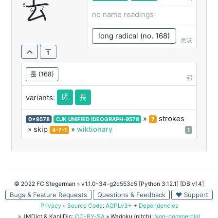
镸
no name readings
long radical (no. 168)
意味
長
(168)
部
兏
長
variants:
»
strokes
0x9578
CJK UNIFIED IDEOGRAPH-9578
7
» skip
»
wiktionary
4-7-1
1
© 2022 FC Stegerman
» v1.1.0-34-g2c553c5 [Python 3.12.1] [DB v14]
Bugs & Feature Requests
Questions & Feedback
♥ Support
Privacy
»
Source Code
:
AGPLv3+
+
Dependencies
» JMDict & KanjiDic:
CC-BY-SA
» Wadoku (pitch):
Non-commercial