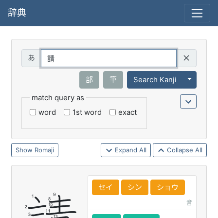
辞典
Query
Toggle 
部
筆
Search Kanji
match query as
word
1st word
exact
Romaji
Expand All
Collapse All
セイ
シン
ショウ
音