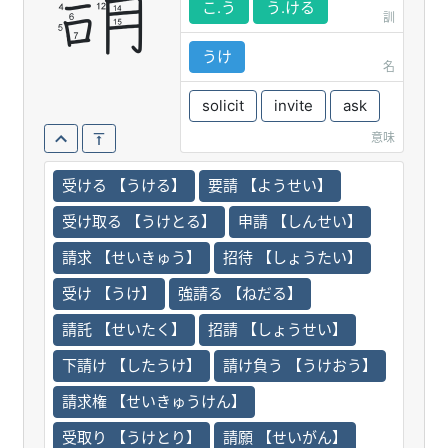
請
こ.う
う.ける
訓
うけ
名
solicit
invite
ask
意味
受ける 【うける】
要請 【ようせい】
受け取る 【うけとる】
申請 【しんせい】
請求 【せいきゅう】
招待 【しょうたい】
受け 【うけ】
強請る 【ねだる】
請託 【せいたく】
招請 【しょうせい】
下請け 【したうけ】
請け負う 【うけおう】
請求権 【せいきゅうけん】
受取り 【うけとり】
請願 【せいがん】