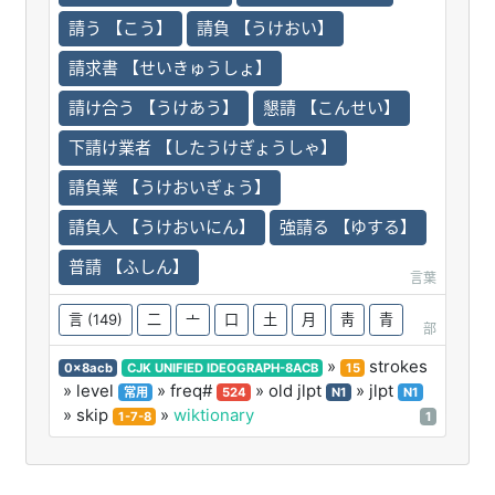
請う 【こう】
請負 【うけおい】
請求書 【せいきゅうしょ】
請け合う 【うけあう】
懇請 【こんせい】
下請け業者 【したうけぎょうしゃ】
請負業 【うけおいぎょう】
請負人 【うけおいにん】
強請る 【ゆする】
普請 【ふしん】
言葉
言
(149)
二
亠
口
土
月
靑
青
部
»
strokes
0x8acb
CJK UNIFIED IDEOGRAPH-8ACB
15
» level
» freq#
» old jlpt
» jlpt
常用
524
N1
N1
» skip
»
wiktionary
1-7-8
1