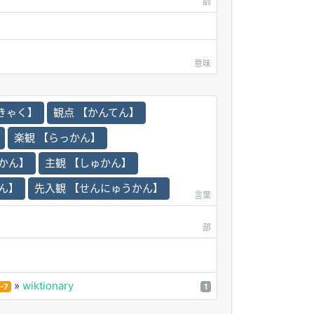
訓
意味
きゃく】
観点 【かんてん】
楽観 【らっかん】
いかん】
主観 【しゅかん】
ん】
先入観 【せんにゅうかん】
言葉
部
»
wiktionary
-7
1