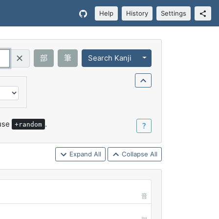
Help
History
Settings
Toggle Dropdown
部
筆
Search Kanji
Query (Regex)
 use
.
+random
？
Expand All
Collapse All
音