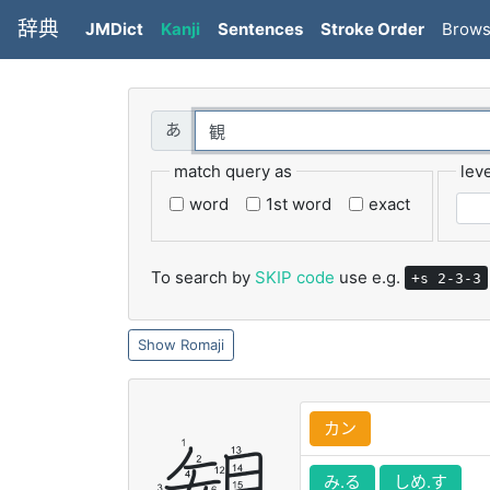
辞典
JMDict
Kanji
Sentences
Stroke Order
Brow
match query as
leve
word
1st word
exact
To search by
SKIP code
use e.g.
+s 2-3-3
Romaji
カン
み.る
しめ.す