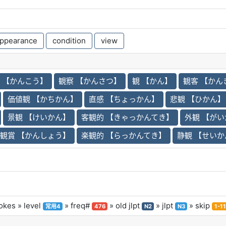
ppearance
condition
view
 【かんこう】
観察 【かんさつ】
観 【かん】
観客 【かん
価値観 【かちかん】
直感 【ちょっかん】
悲観 【ひかん】
景観 【けいかん】
客観的 【きゃっかんてき】
外観 【が
観賞 【かんしょう】
楽観的 【らっかんてき】
静観 【せいか
okes
» level
» freq#
» old jlpt
» jlpt
» skip
常用4
476
N2
N3
1-11