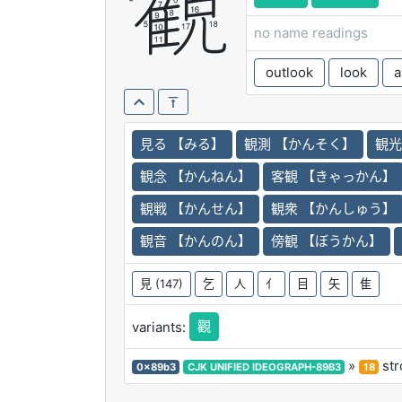
観
no name readings
outlook
look
a
見る 【みる】
観測 【かんそく】
観光
観念 【かんねん】
客観 【きゃっかん】
観戦 【かんせん】
観衆 【かんしゅう】
観音 【かんのん】
傍観 【ぼうかん】
見
(147)
乞
人
亻
目
矢
隹
觀
variants:
»
str
0x89b3
CJK UNIFIED IDEOGRAPH-89B3
18