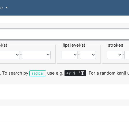
se
l(s)
jlpt level(s)
strokes
-
-
-
.
To search by
use e.g.
.
For a random kanji
犭艹田
radical
+r