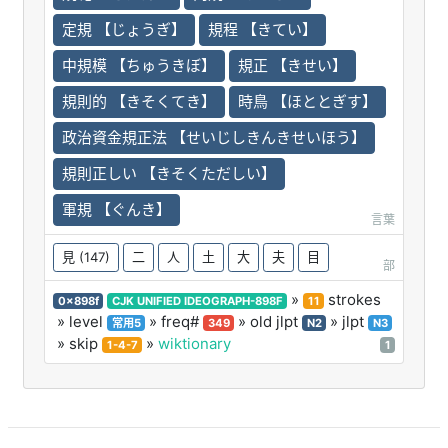
定規 【じょうぎ】
規程 【きてい】
中規模 【ちゅうきぼ】
規正 【きせい】
規則的 【きそくてき】
時鳥 【ほととぎす】
政治資金規正法 【せいじしきんきせいほう】
規則正しい 【きそくただしい】
軍規 【ぐんき】
言葉
見
(147)
二
人
土
大
夫
目
部
»
strokes
0x898f
CJK UNIFIED IDEOGRAPH-898F
11
» level
» freq#
» old jlpt
» jlpt
常用5
349
N2
N3
» skip
»
wiktionary
1-4-7
1