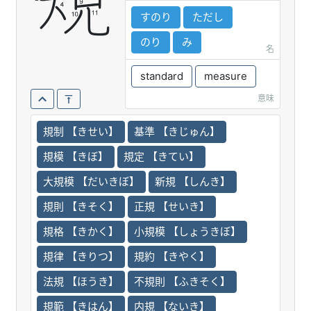
規
すのり
ただし
のり
み
名
standard
measure
意味
規制 【きせい】
基準 【きじゅん】
規模 【きぼ】
規定 【きてい】
大規模 【だいきぼ】
新規 【しんき】
規則 【きそく】
正規 【せいき】
規格 【きかく】
小規模 【しょうきぼ】
規律 【きりつ】
規約 【きやく】
法規 【ほうき】
不規則 【ふきそく】
規範 【きはん】
内規 【ないき】