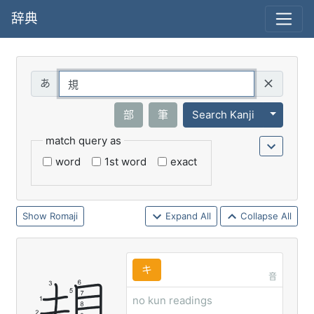
辞典
Query
Toggle 
部
筆
Search Kanji
match query as
word
1st word
exact
Romaji
Expand All
Collapse All
キ
音
no kun readings