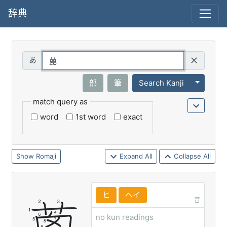
辞典
Query
Toggle 
部
筆
Search Kanji
match query as
word
1st word
exact
Romaji
Expand All
Collapse All
ヒ
ヘイ
音
no kun readings