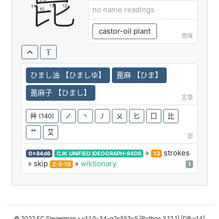
蓖
no name readings
castor-oil plant
意味
ひまし油 【ひましゆ】
蓖麻 【ひま】
蓖麻子 【ひまし】
言葉
艸
(140)
ノ
丶
丿
乂
匕
囗
比
艹
艾
部
»
strokes
0x84d6
CJK UNIFIED IDEOGRAPH-84D6
13
» skip
»
wiktionary
2-3-10
1
© 2022 FC Stegerman
» v1.1.0-34-g2c553c5 [Python 3.12.1] [DB v14]