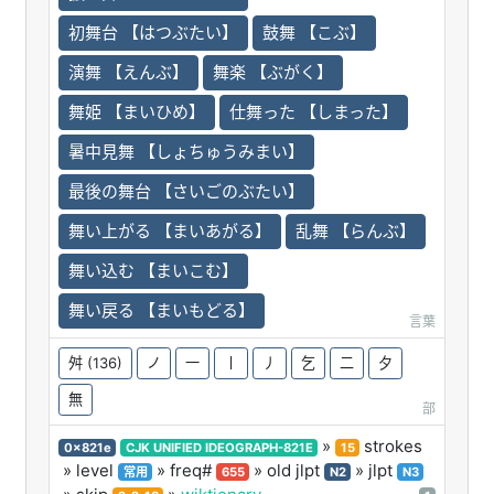
初舞台 【はつぶたい】
鼓舞 【こぶ】
演舞 【えんぶ】
舞楽 【ぶがく】
舞姫 【まいひめ】
仕舞った 【しまった】
暑中見舞 【しょちゅうみまい】
最後の舞台 【さいごのぶたい】
舞い上がる 【まいあがる】
乱舞 【らんぶ】
舞い込む 【まいこむ】
舞い戻る 【まいもどる】
言葉
舛
(136)
ノ
一
丨
丿
乞
二
夕
無
部
»
strokes
0x821e
CJK UNIFIED IDEOGRAPH-821E
15
» level
» freq#
» old jlpt
» jlpt
常用
655
N2
N3