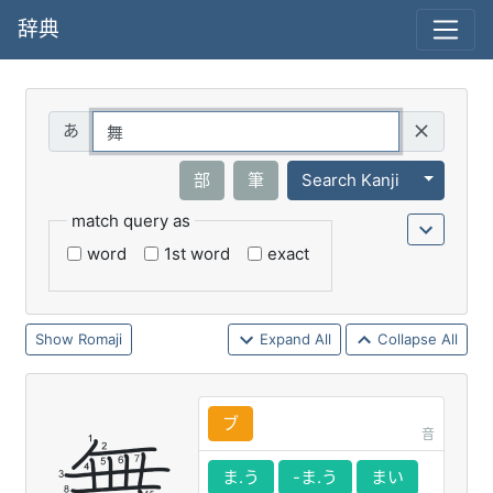
辞典
Query
Toggle 
部
筆
Search Kanji
match query as
word
1st word
exact
Romaji
Expand All
Collapse All
ブ
音
ま.う
-ま.う
まい