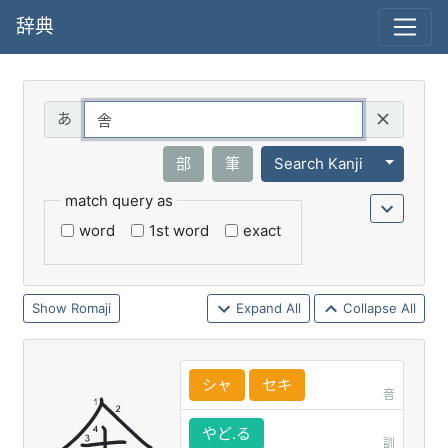
辞典
Query
Toggle 
部
筆
Search Kanji
match query as
word
1st word
exact
Romaji
Expand All
Collapse All
シャ
セキ
音
やど.る
訓