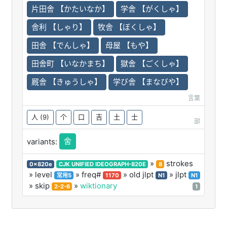
片田舎 【かたいなか】
学舎 【がくしゃ】
舎利 【しゃり】
牧舎 【ぼくしゃ】
田舎 【でんしゃ】
母屋 【もや】
田舎町 【いなかまち】
獄舎 【ごくしゃ】
厩舎 【きゅうしゃ】
学び舎 【まなびや】
言葉
人
(9)
个
口
吉
土
士
部
舍
variants:
»
strokes
0x820e
CJK UNIFIED IDEOGRAPH-820E
8
» level
» freq#
» old jlpt
» jlpt
常用5
1170
N1
N1
» skip
»
wiktionary
2-2-6
1