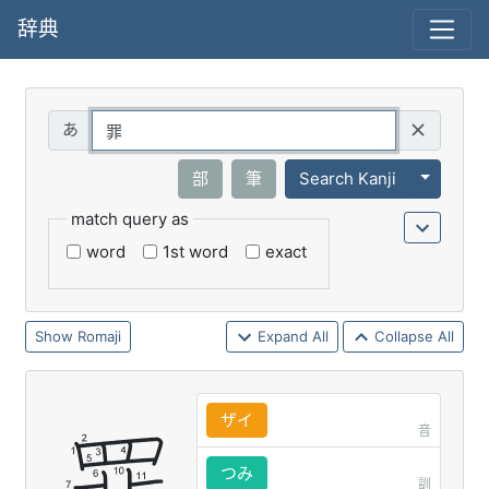
辞典
Query
Toggle 
部
筆
Search Kanji
match query as
word
1st word
exact
Romaji
Expand All
Collapse All
ザイ
音
つみ
訓