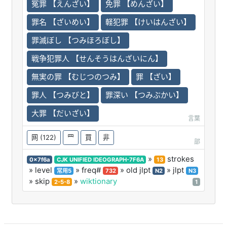
冤罪 【えんざい】
免罪 【めんざい】
罪名 【ざいめい】
軽犯罪 【けいはんざい】
罪滅ぼし 【つみほろぼし】
戦争犯罪人 【せんそうはんざいにん】
無実の罪 【むじつのつみ】
罪 【ざい】
罪人 【つみびと】
罪深い 【つみぶかい】
大罪 【だいざい】
言葉
网
(122)
罒
買
非
部
»
strokes
0x7f6a
CJK UNIFIED IDEOGRAPH-7F6A
13
» level
» freq#
» old jlpt
» jlpt
常用5
732
N2
N3
» skip
»
wiktionary
2-5-8
1