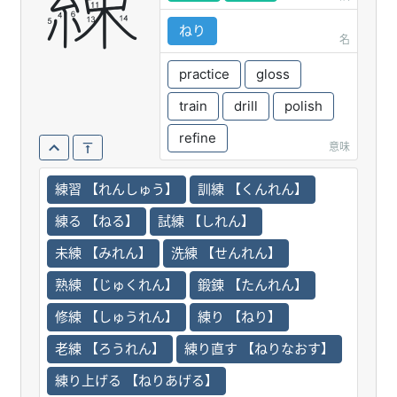
練
ねり
名
practice
gloss
train
drill
polish
refine
意味
練習 【れんしゅう】
訓練 【くんれん】
練る 【ねる】
試練 【しれん】
未練 【みれん】
洗練 【せんれん】
熟練 【じゅくれん】
鍛錬 【たんれん】
修練 【しゅうれん】
練り 【ねり】
老練 【ろうれん】
練り直す 【ねりなおす】
練り上げる 【ねりあげる】