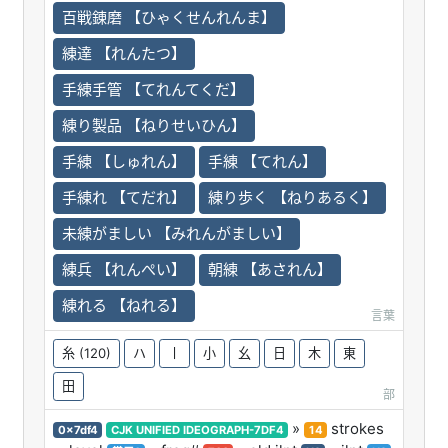
百戦錬磨 【ひゃくせんれんま】
練達 【れんたつ】
手練手管 【てれんてくだ】
練り製品 【ねりせいひん】
手練 【しゅれん】
手練 【てれん】
手練れ 【てだれ】
練り歩く 【ねりあるく】
未練がましい 【みれんがましい】
練兵 【れんぺい】
朝練 【あされん】
練れる 【ねれる】
言葉
糸
(120)
ハ
丨
小
幺
日
木
東
田
部
»
strokes
0x7df4
CJK UNIFIED IDEOGRAPH-7DF4
14