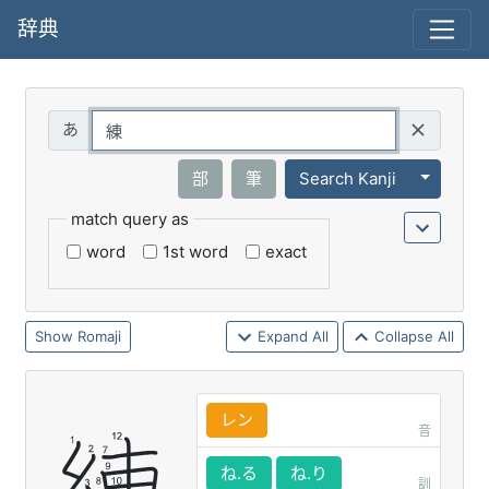
辞典
Query
Toggle 
部
筆
Search Kanji
match query as
word
1st word
exact
Romaji
Expand All
Collapse All
レン
音
ね.る
ね.り
訓