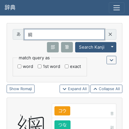
辞典
Query
Toggle 
部
筆
Search Kanji
match query as
word
1st word
exact
Romaji
Expand All
Collapse All
コウ
音
つな
訓