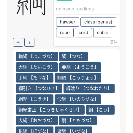
綱
no name readings
hawser
class (genus)
rope
cord
cable
意味
横綱 【よこづな】
綱 【つな】
大綱 【たいこう】
要綱 【ようこう】
手綱 【たづな】
綱領 【こうりょう】
綱引き 【つなひき】
綱渡り 【つなわたり】
綱紀 【こうき】
命綱 【いのちづな】
綱紀粛正 【こうきしゅくせい】
綱 【こう】
大綱 【おおづな】
纜 【ともづな】
帆綱 【ほづな】
飯綱 【いづな】