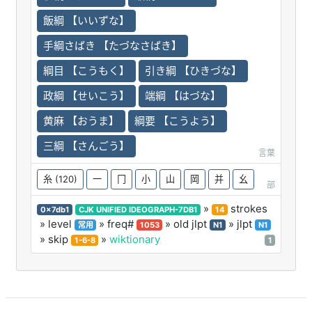
飯綱 【いいずな】
手綱さばき 【たづなさばき】
綱目 【こうもく】
引き綱 【ひきづな】
政綱 【せいこう】
端綱 【はづな】
黄麻 【おうま】
綱要 【こうよう】
三綱 【さんごう】
言葉
糸
(120)
一
冂
小
山
岡
并
幺
部
»
strokes
0x7db1
CJK UNIFIED IDEOGRAPH-7DB1
14
» level
» freq#
» old jlpt
» jlpt
常用
1053
N1
N1
» skip
»
wiktionary
1-6-8
1