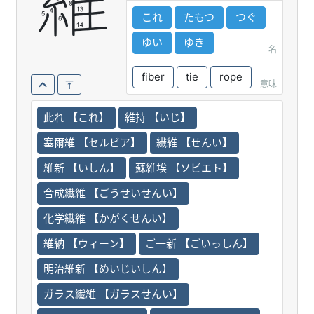
維
これ
たもつ
つぐ
ゆい
ゆき
名
fiber
tie
rope
意味
此れ 【これ】
維持 【いじ】
塞爾維 【セルビア】
繊維 【せんい】
維新 【いしん】
蘇維埃 【ソビエト】
合成繊維 【ごうせいせんい】
化学繊維 【かがくせんい】
維納 【ウィーン】
ご一新 【ごいっしん】
明治維新 【めいじいしん】
ガラス繊維 【ガラスせんい】