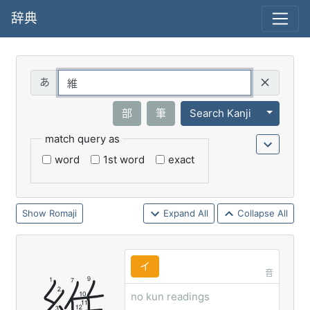
辞典
Query
Toggle 
部
筆
Search Kanji
match query as
word
1st word
exact
Romaji
Expand All
Collapse All
イ
音
no kun readings