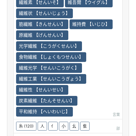
繊維素 【せんいそ】
維吾爾 【ウイグル】
繊維状 【せんいじょう】
筋繊維 【きんせんい】
維持費 【いじひ】
原繊維 【げんせんい】
光学繊維 【こうがくせんい】
食物繊維 【しょくもつせんい】
繊維光学 【せんいこうがく】
繊維工業 【せんいこうぎょう】
繊維性 【せんいせい】
炭素繊維 【たんそせんい】
平和維持 【へいわいじ】
言葉
糸
(120)
人
亻
小
幺
隹
部