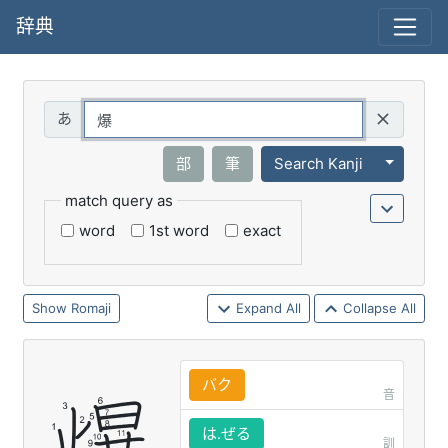
辞典
Query
Toggle 
部
筆
Search Kanji
match query as
word
1st word
exact
Romaji
Expand All
Collapse All
バク
音
は.ぜる
訓