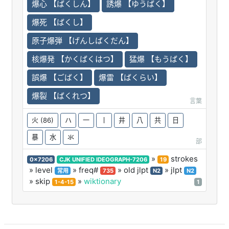
爆心 【ばくしん】
誘爆 【ゆうばく】
爆死 【ばくし】
原子爆弾 【げんしばくだん】
核爆発 【かくばくはつ】
猛爆 【もうばく】
誤爆 【ごばく】
爆雷 【ばくらい】
爆裂 【ばくれつ】
言葉
火
(86)
ハ
一
丨
井
八
共
日
暴
水
氺
部
»
strokes
0x7206
CJK UNIFIED IDEOGRAPH-7206
19
» level
» freq#
» old jlpt
» jlpt
常用
735
N2
N2
» skip
»
wiktionary
1-4-15
1