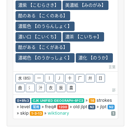
濃紫 【こむらさき】
美濃紙 【みのがみ】
酷のある 【こくのある】
濃藍色 【のうらんしょく】
濃い口 【こいくち】
濃茶 【こいちゃ】
酷がある 【こくがある】
濃褐色 【のうかっしょく】
濃化 【のうか】
言葉
水
(85)
一
丨
丿
十
厂
廾
日
曲
氵
汁
衣
辰
農
部
»
strokes
0x6fc3
CJK UNIFIED IDEOGRAPH-6FC3
16
» level
» freq#
» old jlpt
» jlpt
常用
1200
N2
N2
» skip
»
wiktionary
1-3-13
1