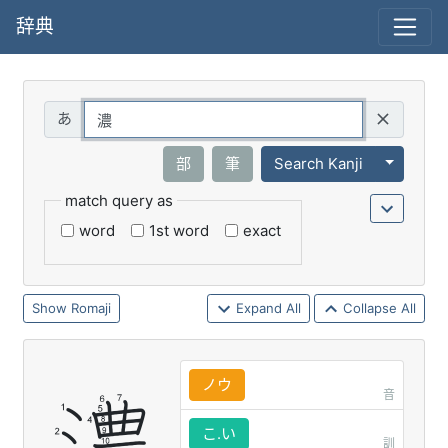
辞典
Query
Toggle 
部
筆
Search Kanji
match query as
word
1st word
exact
Romaji
Expand All
Collapse All
ノウ
音
こ.い
訓