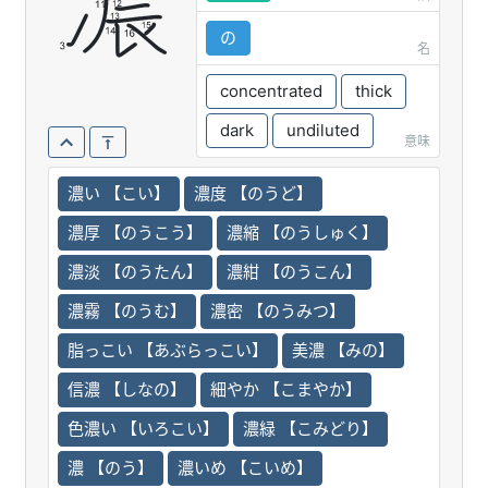
濃
の
名
concentrated
thick
dark
undiluted
意味
濃い 【こい】
濃度 【のうど】
濃厚 【のうこう】
濃縮 【のうしゅく】
濃淡 【のうたん】
濃紺 【のうこん】
濃霧 【のうむ】
濃密 【のうみつ】
脂っこい 【あぶらっこい】
美濃 【みの】
信濃 【しなの】
細やか 【こまやか】
色濃い 【いろこい】
濃緑 【こみどり】
濃 【のう】
濃いめ 【こいめ】