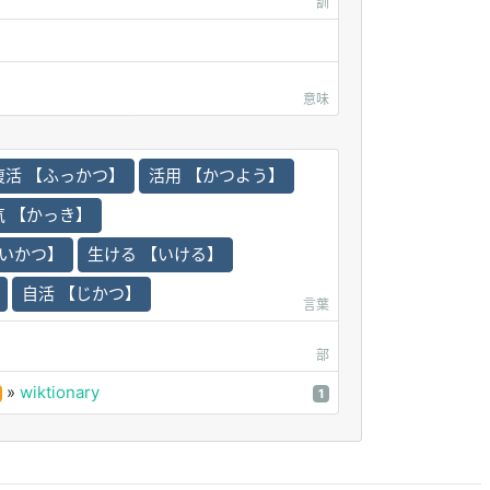
訓
意味
復活 【ふっかつ】
活用 【かつよう】
気 【かっき】
かいかつ】
生ける 【いける】
自活 【じかつ】
言葉
部
»
wiktionary
1