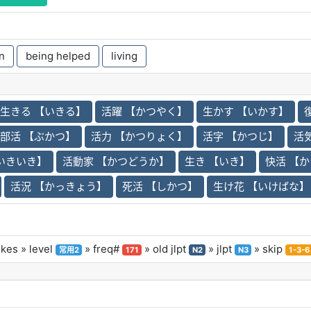
n
being helped
living
生きる 【いきる】
活躍 【かつやく】
生かす 【いかす】
部活 【ぶかつ】
活力 【かつりょく】
活字 【かつじ】
活
いきいき】
活動家 【かつどうか】
生き 【いき】
快活 【
活況 【かっきょう】
死活 【しかつ】
生け花 【いけばな】
okes
» level
» freq#
» old jlpt
» jlpt
» skip
常用2
171
N2
N3
1-3-6