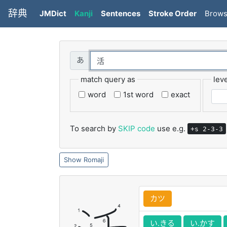
辞典
JMDict
Kanji
Sentences
Stroke Order
Brow
match query as
leve
word
1st word
exact
To search by
SKIP code
use e.g.
+s 2-3-3
Romaji
カツ
い.きる
い.かす