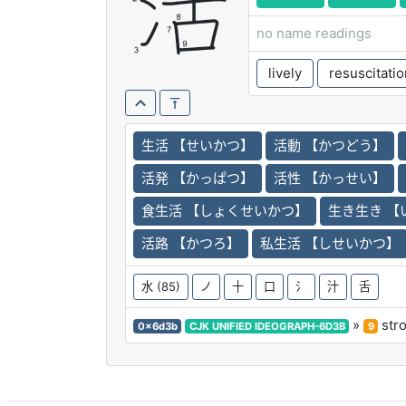
活
no name readings
lively
resuscitatio
生活 【せいかつ】
活動 【かつどう】
活発 【かっぱつ】
活性 【かっせい】
食生活 【しょくせいかつ】
生き生き 【
活路 【かつろ】
私生活 【しせいかつ】
水
(85)
ノ
十
口
氵
汁
舌
»
str
0x6d3b
CJK UNIFIED IDEOGRAPH-6D3B
9