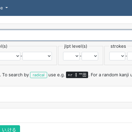
se
l(s)
jlpt level(s)
strokes
-
-
-
.
To search by
use e.g.
.
For a random kanji
犭艹田
radical
+r
い.ける