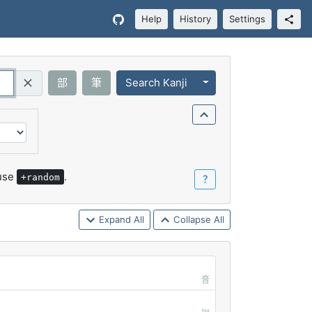
Help
History
Settings
Toggle Dropdown
部
筆
Search Kanji
Query (Regex)
 use
.
+random
？
Expand All
Collapse All
音