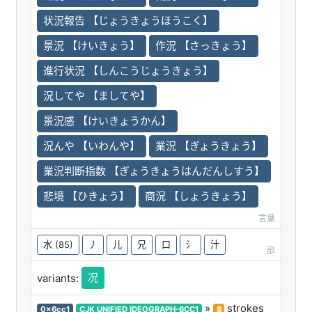
状況報告 【じょうきょうほうこく】
景況 【けいきょう】
作況 【さっきょう】
進行状況 【しんこうじょうきょう】
況してや 【ましてや】
景況感 【けいきょうかん】
況んや 【いわんや】
業況 【ぎょうきょう】
業況判断指数 【ぎょうきょうはんだんしすう】
悲境 【ひきょう】
商況 【しょうきょう】
言葉
水
(85)
丿
儿
兄
口
氵
汁
部
况
variants:
»
strokes
0x6cc1
CJK UNIFIED IDEOGRAPH-6CC1
8