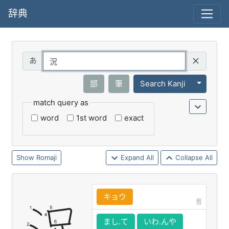
辞典
Query
Toggle 
部
筆
Search Kanji
match query as
word
1st word
exact
Romaji
Expand All
Collapse All
キョウ
音
まし.て
いわ.んや