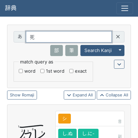
辞典
Query
Toggle 
部
筆
Search Kanji
match query as
word
1st word
exact
Romaji
Expand All
Collapse All
シ
音
し.ぬ
し.に-
訓