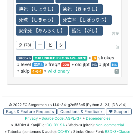
焼死 【しょうし】
急死 【きゅうし】
死球 【しきゅう】
死亡率 【しぼうりつ】
安楽死 【あんらくし】
餓死 【がし】
言葉
歹
(78)
一
匕
夕
部
»
strokes
0x6b7b
CJK UNIFIED IDEOGRAPH-6B7B
6
» level
» freq#
» old jlpt
» jlpt
常用3
229
N3
N4
» skip
»
wiktionary
4-6-1
1
© 2022 FC Stegerman
» v1.1.0-34-g2c553c5 [Python 3.12.1] [DB v14]
Bugs & Feature Requests
Questions & Feedback
♥ Support
Privacy
»
Source Code
:
AGPLv3+
+
Dependencies
» JMDict & KanjiDic:
CC-BY-SA
» Wadoku (pitch):
Non-commercial
» Tatoeba (sentences & audio):
CC-BY
» Stroke Order Font:
BSD-3-Clause