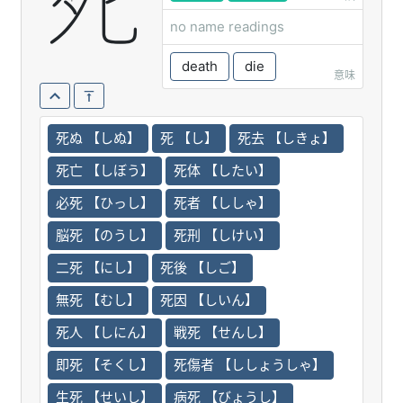
死
no name readings
death
die
意味
死ぬ 【しぬ】
死 【し】
死去 【しきょ】
死亡 【しぼう】
死体 【したい】
必死 【ひっし】
死者 【ししゃ】
脳死 【のうし】
死刑 【しけい】
二死 【にし】
死後 【しご】
無死 【むし】
死因 【しいん】
死人 【しにん】
戦死 【せんし】
即死 【そくし】
死傷者 【ししょうしゃ】
生死 【せいし】
病死 【びょうし】