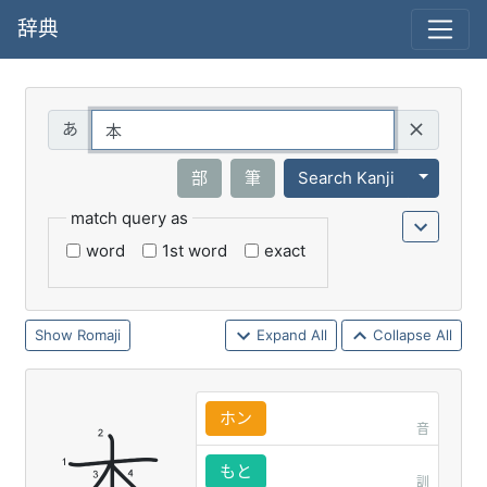
辞典
Query
Toggle 
部
筆
Search Kanji
match query as
word
1st word
exact
Romaji
Expand All
Collapse All
ホン
音
もと
訓