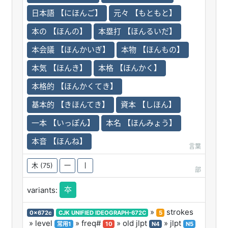
日本語 【にほんご】
元々 【もともと】
本の 【ほんの】
本塁打 【ほんるいだ】
本会議 【ほんかいぎ】
本物 【ほんもの】
本気 【ほんき】
本格 【ほんかく】
本格的 【ほんかくてき】
基本的 【きほんてき】
資本 【しほん】
一本 【いっぽん】
本名 【ほんみょう】
本音 【ほんね】
言葉
木
(75)
一
丨
部
夲
variants:
»
strokes
0x672c
CJK UNIFIED IDEOGRAPH-672C
5
» level
» freq#
» old jlpt
» jlpt
常用1
10
N4
N5