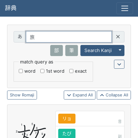
辞典
Query
Toggle 
部
筆
Search Kanji
match query as
word
1st word
exact
Romaji
Expand All
Collapse All
リョ
音
たび
訓