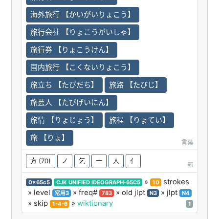
海外旅行 【かいがいりょこう】
旅行会社 【りょこうがいしゃ】
旅行券 【りょこうけん】
国内旅行 【こくないりょこう】
旅立ち 【たびだち】
旅路 【たびじ】
旅芸人 【たびげいにん】
旅情 【りょじょう】
旅程 【りょてい】
旅 【りょ】
言葉
方
(70)
ノ
乞
亠
人
亻
部
»
strokes
0x65c5
CJK UNIFIED IDEOGRAPH-65C5
10
» level
» freq#
» old jlpt
» jlpt
常用3
783
N3
N4
» skip
»
wiktionary
1-4-6
1