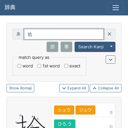
辞典
Query
Toggle 
部
筆
Search Kanji
match query as
word
1st word
exact
Romaji
Expand All
Collapse All
シュウ
ジュウ
音
ひろ.う
訓