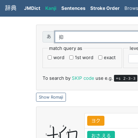
辞典
JMDict
Kanji
Sentences
Stroke Order
Brow
match query as
leve
word
1st word
exact
To search by
SKIP code
use e.g.
+s 2-3-3
Romaji
ヨク
おさ.える