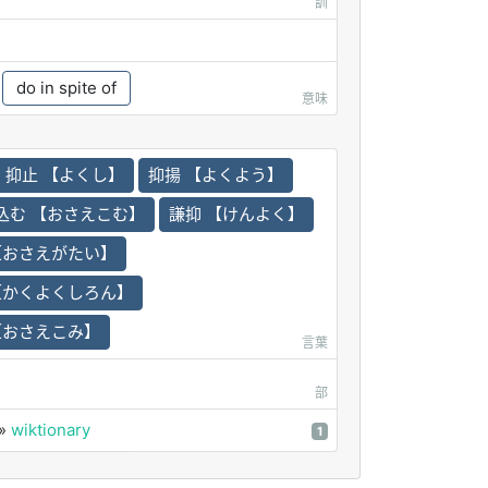
訓
do in spite of
意味
抑止 【よくし】
抑揚 【よくよう】
込む 【おさえこむ】
謙抑 【けんよく】
【おさえがたい】
【かくよくしろん】
【おさえこみ】
言葉
部
»
wiktionary
1