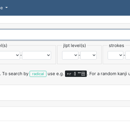
se
l(s)
jlpt level(s)
strokes
-
-
-
.
To search by
use e.g.
.
For a random kanji
犭艹田
radical
+r