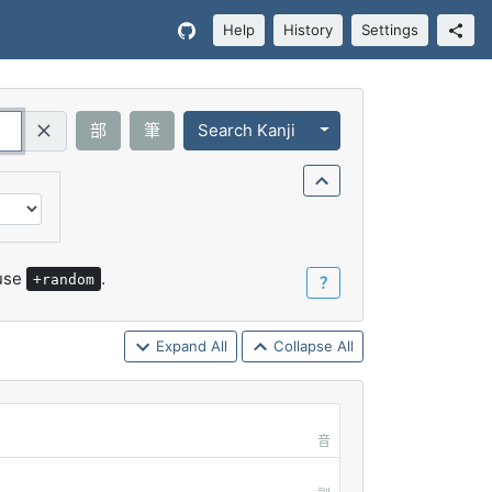
Help
History
Settings
Toggle Dropdown
部
筆
Search Kanji
Query (Regex)
 use
.
+random
？
Expand All
Collapse All
音