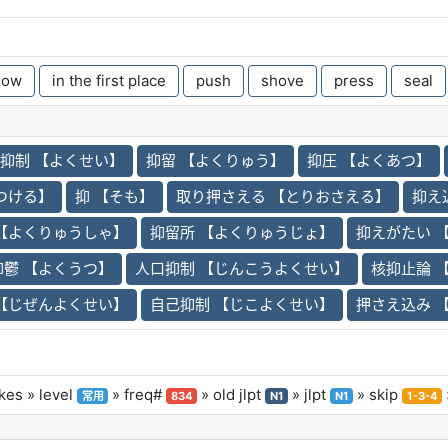
now
in the first place
push
shove
press
seal
抑制 【よくせい】
抑留 【よくりゅう】
抑圧 【よくあつ】
つける】
抑 【そも】
取り押さえる 【とりおさえる】
抑え
 【よくりゅうしゃ】
抑留所 【よくりゅうじょ】
抑えがたい 
抑鬱 【よくうつ】
人口抑制 【じんこうよくせい】
核抑止論 
 【じぜんよくせい】
自己抑制 【じこよくせい】
押さえ込み 
kes
» level
» freq#
» old jlpt
» jlpt
» skip
常用
834
N1
N1
1-3-4