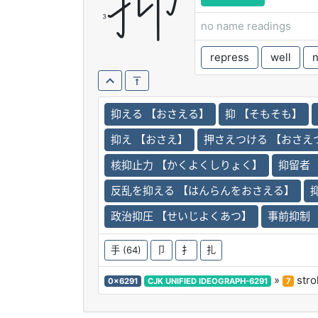
抑
no name readings
repress
well
抑える 【おさえる】
抑 【そもそも】
抑え 【おさえ】
押さえつける 【おさえ
核抑止力 【かくよくしりょく】
抑留者
反乱を抑える 【はんらんをおさえる】
政治抑圧 【せいじよくあつ】
事前抑制
手
(64)
卩
扌
扎
»
stro
0x6291
CJK UNIFIED IDEOGRAPH-6291
7