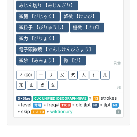
みじん切り 【みじんぎり】
微弱 【びじゃく】
軽微 【けいび】
微粒子 【びりゅうし】
機微 【きび】
微力 【びりょく】
電子顕微鏡 【でんしけんびきょう】
微妙 【みみょう】
微 【び】
言葉
彳
(60)
一
丿
乂
乞
人
亻
儿
兀
山
攴
攵
部
»
strokes
0x5fae
CJK UNIFIED IDEOGRAPH-5FAE
13
» level
» freq#
» old jlpt
» jlpt
常用
1108
N1
N1
» skip
»
wiktionary
1-3-10
1