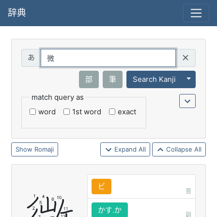
辞典
Query
Toggle 
部
筆
Search Kanji
match query as
word
1st word
exact
Romaji
Expand All
Collapse All
ビ
音
かす.か
訓