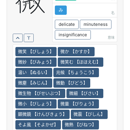
微
み
名
delicate
minuteness
insignificance
意味
微笑 【びしょう】
微か 【かすか】
微妙 【びみょう】
微笑む 【ほほえむ】
温い 【ぬるい】
兆候 【ちょうこう】
微塵 【みじん】
微動 【びどう】
微生物 【びせいぶつ】
微細 【びさい】
微小 【びしょう】
微量 【びりょう】
顕微鏡 【けんびきょう】
微震 【びしん】
そよ風 【そよかぜ】
微熱 【びねつ】