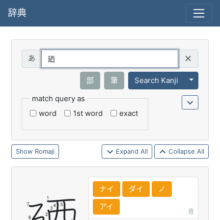
辞典
Query
Toggle 
部
筆
Search Kanji
match query as
word
1st word
exact
Romaji
Expand All
Collapse All
ナイ
ダイ
ノ
アイ
音