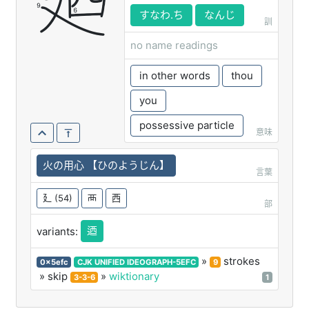
廼
すなわ.ち
なんじ
訓
no name readings
in other words
thou
you
possessive particle
意味
火の用心 【ひのようじん】
言葉
廴
(54)
襾
西
部
迺
variants:
»
strokes
0x5efc
CJK UNIFIED IDEOGRAPH-5EFC
9
» skip
»
wiktionary
3-3-6
1