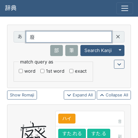
辞典
Query
Toggle 
部
筆
Search Kanji
match query as
word
1st word
exact
Romaji
Expand All
Collapse All
ハイ
音
すた.れる
すた.る
訓