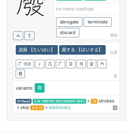
廢
no name readings
abrogate
terminate
discard
意味
退廃 【たいはい】
廃する 【はいする】
言葉
广
(53)
丿
几
厂
又
弓
殳
癶
發
部
廃
variants:
»
strokes
0x5ee2
CJK UNIFIED IDEOGRAPH-5EE2
15
» skip
»
wiktionary
3-3-12
1