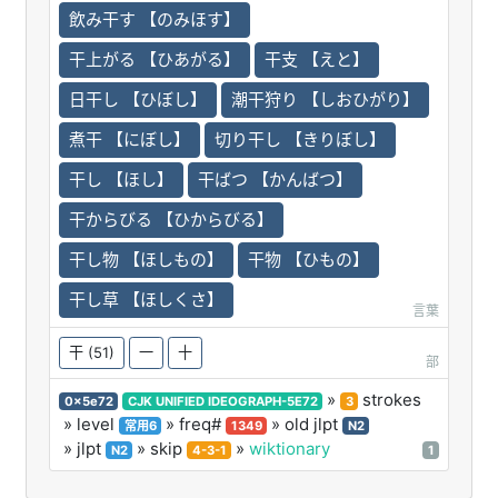
飲み干す 【のみほす】
干上がる 【ひあがる】
干支 【えと】
日干し 【ひぼし】
潮干狩り 【しおひがり】
煮干 【にぼし】
切り干し 【きりぼし】
干し 【ほし】
干ばつ 【かんばつ】
干からびる 【ひからびる】
干し物 【ほしもの】
干物 【ひもの】
干し草 【ほしくさ】
言葉
干
(51)
一
十
部
»
strokes
0x5e72
CJK UNIFIED IDEOGRAPH-5E72
3
» level
» freq#
» old jlpt
常用6
1349
N2
» jlpt
» skip
»
wiktionary
N2
4-3-1
1