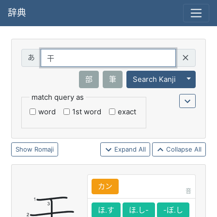
辞典
Query
Toggle 
部
筆
Search Kanji
match query as
word
1st word
exact
Romaji
Expand All
Collapse All
カン
音
ほ.す
ほ.し-
-ぼ.し