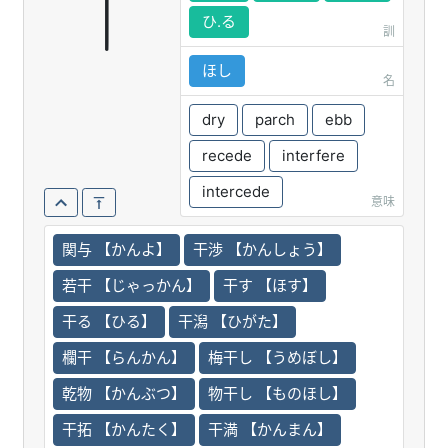
干
ひ.る
訓
ほし
名
dry
parch
ebb
recede
interfere
intercede
意味
関与 【かんよ】
干渉 【かんしょう】
若干 【じゃっかん】
干す 【ほす】
干る 【ひる】
干潟 【ひがた】
欄干 【らんかん】
梅干し 【うめぼし】
乾物 【かんぶつ】
物干し 【ものほし】
干拓 【かんたく】
干満 【かんまん】