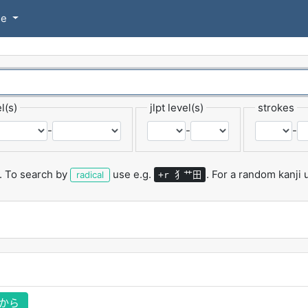
se
l(s)
jlpt level(s)
strokes
-
-
-
.
To search by
use e.g.
.
For a random kanji
犭艹田
radical
+r
から