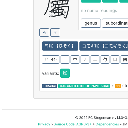
屬
no name readings
genus
subordinate
卑属 【ひぞく】
ヨモギ属 【ヨモギぞく
尸
(44)
丨
中
丿
二
勹
口
网
属
variants:
»
st
0x5c6c
CJK UNIFIED IDEOGRAPH-5C6C
21
© 2022 FC Stegerman
» v1.1.0-
Privacy
»
Source Code
:
AGPLv3+
+
Dependencies
» JMD