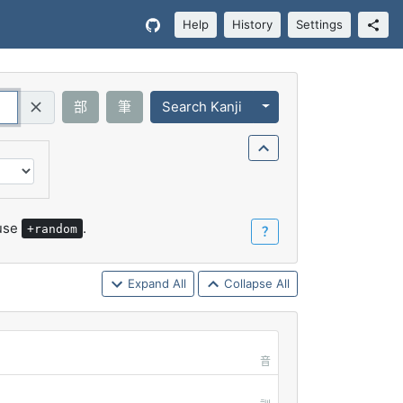
Help
History
Settings
Toggle Dropdown
部
筆
Search Kanji
Query (Regex)
 use
.
+random
？
Expand All
Collapse All
音