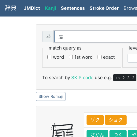
辞典
JMDict
Kanji
Sentences
Stroke Order
Brow
match query as
leve
word
1st word
exact
To search by
SKIP code
use e.g.
+s 2-3-3
Romaji
ゾク
ショク
さかん
つく
や