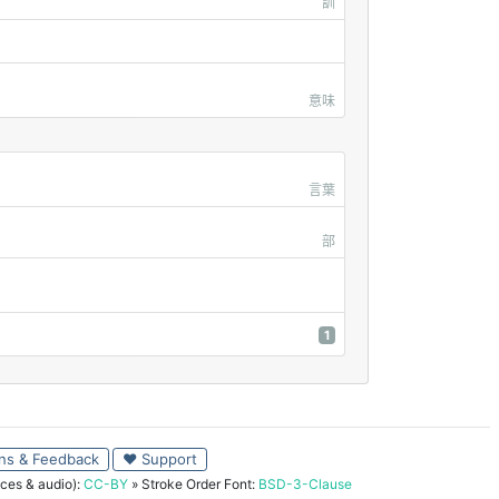
訓
意味
言葉
部
1
ns & Feedback
♥ Support
ces & audio):
CC-BY
» Stroke Order Font:
BSD-3-Clause