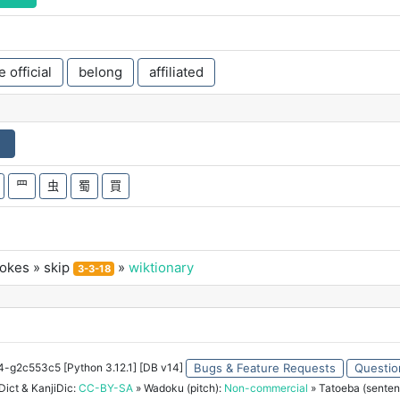
 official
belong
affiliated
】
罒
虫
蜀
買
rokes
» skip
»
wiktionary
3-3-18
34-g2c553c5 [Python 3.12.1] [DB v14]
Bugs & Feature Requests
Questio
ict & KanjiDic:
CC-BY-SA
» Wadoku (pitch):
Non-commercial
» Tatoeba (senten