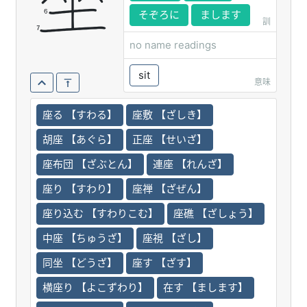
坐
そぞろに
まします
訓
no name readings
sit
意味
座る 【すわる】
座敷 【ざしき】
胡座 【あぐら】
正座 【せいざ】
座布団 【ざぶとん】
連座 【れんざ】
座り 【すわり】
座禅 【ざぜん】
座り込む 【すわりこむ】
座礁 【ざしょう】
中座 【ちゅうざ】
座視 【ざし】
同坐 【どうざ】
座す 【ざす】
横座り 【よこずわり】
在す 【まします】