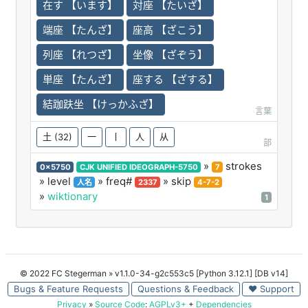
在す 【います】
対座 【たいざ】
端座 【たんざ】
座高 【ざこう】
列座 【れつざ】
坐像 【ざぞう】
単座 【たんざ】
座する 【ざする】
結跏趺坐 【けっかふざ】
言葉
土
(32)
一
丨
人
从
部
»
strokes
0x5750
CJK UNIFIED IDEOGRAPH-5750
7
» level
» freq#
» skip
人名
2337
4-7-2
»
wiktionary
1
© 2022 FC Stegerman
» v1.1.0-34-g2c553c5 [Python 3.12.1] [DB v14]
Bugs & Feature Requests
Questions & Feedback
♥ Support
Privacy
»
Source Code
:
AGPLv3+
+
Dependencies