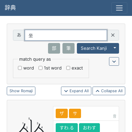
辞典
Query
Toggle 
部
筆
Search Kanji
match query as
word
1st word
exact
Romaji
Expand All
Collapse All
ザ
サ
音
すわ.る
おわす