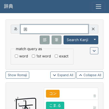
辞典
Query
Toggle 
部
筆
Search Kanji
match query as
word
1st word
exact
Romaji
Expand All
Collapse All
コン
音
こま.る
訓