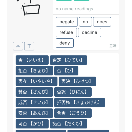
否
no name readings
negate
no
noes
refuse
decline
deny
意味
否 【いいえ】
否定 【ひてい】
拒否 【きょひ】
否 【ひ】
否々 【いやいや】
否決 【ひけつ】
賛否 【さんぴ】
否認 【ひにん】
成否 【せいひ】
拒否権 【きょひけん】
安否 【あんぴ】
合否 【ごうひ】
可否 【かひ】
諾否 【だくひ】