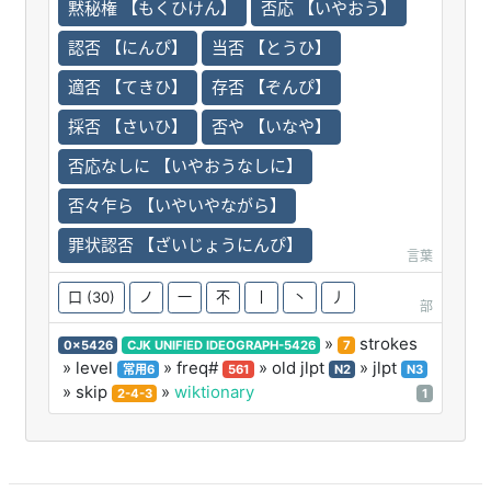
黙秘権 【もくひけん】
否応 【いやおう】
認否 【にんぴ】
当否 【とうひ】
適否 【てきひ】
存否 【ぞんぴ】
採否 【さいひ】
否や 【いなや】
否応なしに 【いやおうなしに】
否々乍ら 【いやいやながら】
罪状認否 【ざいじょうにんぴ】
言葉
口
(30)
ノ
一
不
丨
丶
丿
部
»
strokes
0x5426
CJK UNIFIED IDEOGRAPH-5426
7
» level
» freq#
» old jlpt
» jlpt
常用6
561
N2
N3
» skip
»
wiktionary
2-4-3
1