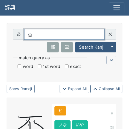
辞典
Query
Toggle 
部
筆
Search Kanji
match query as
word
1st word
exact
Romaji
Expand All
Collapse All
ヒ
音
いな
いや
訓