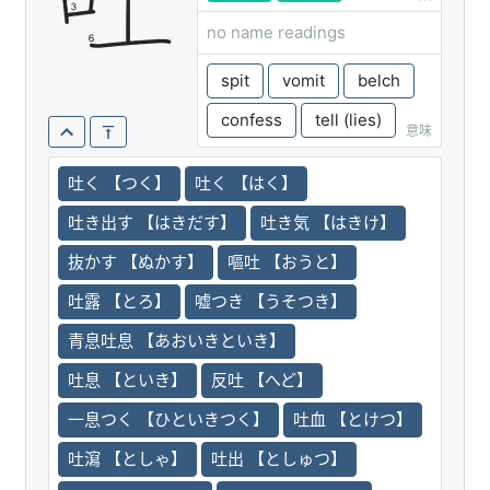
吐
no name readings
spit
vomit
belch
confess
tell (lies)
意味
吐く 【つく】
吐く 【はく】
吐き出す 【はきだす】
吐き気 【はきけ】
抜かす 【ぬかす】
嘔吐 【おうと】
吐露 【とろ】
嘘つき 【うそつき】
青息吐息 【あおいきといき】
吐息 【といき】
反吐 【へど】
一息つく 【ひといきつく】
吐血 【とけつ】
吐瀉 【としゃ】
吐出 【としゅつ】