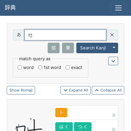
辞典
Query
Toggle 
部
筆
Search Kanji
match query as
word
1st word
exact
Romaji
Expand All
Collapse All
ト
音
は.く
つ.く
訓