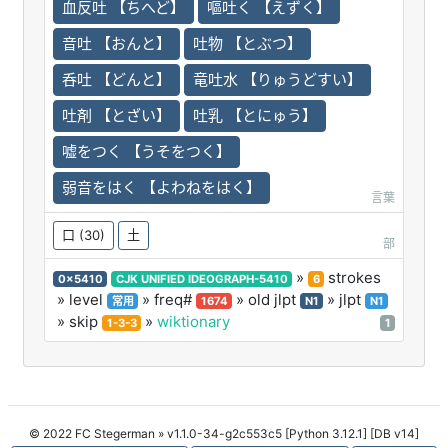
血反吐 【ちへど】
嘔吐く 【えずく】
音吐 【おんと】
吐物 【とぶつ】
呑吐 【どんと】
竜吐水 【りゅうどすい】
吐剤 【とざい】
吐乳 【とにゅう】
嘘をつく 【うそをつく】
弱音をはく 【よわねをはく】
言葉
口
(30)
土
部
»
strokes
0x5410
CJK UNIFIED IDEOGRAPH-5410
6
» level
» freq#
» old jlpt
» jlpt
常用
1674
N1
N1
» skip
»
wiktionary
1-3-3
1
© 2022 FC Stegerman
» v1.1.0-34-g2c553c5 [Python 3.12.1] [DB v14]