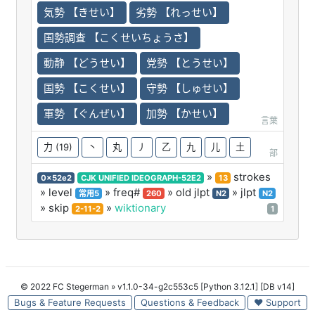
気勢 【きせい】
劣勢 【れっせい】
国勢調査 【こくせいちょうさ】
動静 【どうせい】
党勢 【とうせい】
国勢 【こくせい】
守勢 【しゅせい】
軍勢 【ぐんぜい】
加勢 【かせい】
言葉
力
(19)
丶
丸
丿
乙
九
儿
土
部
»
strokes
0x52e2
CJK UNIFIED IDEOGRAPH-52E2
13
» level
» freq#
» old jlpt
» jlpt
常用5
260
N2
N2
» skip
»
wiktionary
2-11-2
1
© 2022 FC Stegerman
» v1.1.0-34-g2c553c5 [Python 3.12.1] [DB v14]
Bugs & Feature Requests
Questions & Feedback
♥ Support