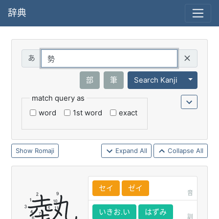
辞典
Query
Toggle 
部
筆
Search Kanji
match query as
word
1st word
exact
Romaji
Expand All
Collapse All
セイ
ゼイ
音
いきお.い
はずみ
訓