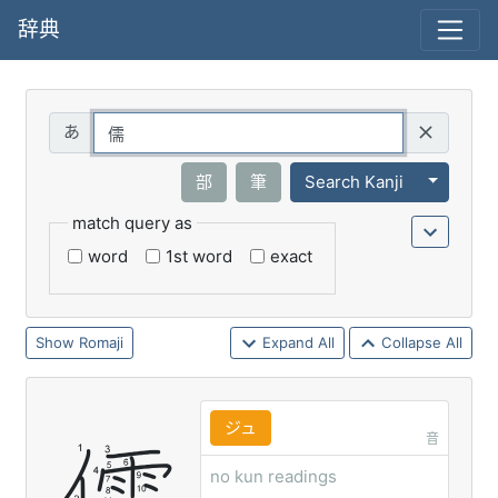
辞典
Query
Toggle 
部
筆
Search Kanji
match query as
word
1st word
exact
Romaji
Expand All
Collapse All
ジュ
音
no kun readings