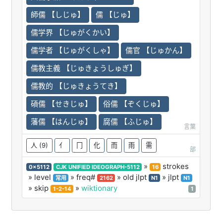
師儒 【しじゅ】
儒 【じゅ】
儒学界 【じゅがくかい】
儒学者 【じゅがくしゃ】
儒官 【じゅかん】
儒教主義 【じゅきょうしゅぎ】
儒教的 【じゅきょうてき】
碩儒 【せきじゅ】
俗儒 【ぞくじゅ】
藩儒 【はんじゅ】
腐儒 【ふじゅ】
言葉
人
(9)
亻
冂
化
而
雨
需
部
»
strokes
0x5112
CJK UNIFIED IDEOGRAPH-5112
16
» level
» freq#
» old jlpt
» jlpt
常用
2162
N1
N1
» skip
»
wiktionary
1-2-14
1