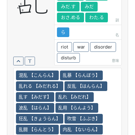
乱
みだ.す
みだ
おさ.める
わた.る
訓
ら
名
riot
war
disorder
disturb
意味
混乱 【こんらん】
乱暴 【らんぼう】
乱れる 【みだれる】
反乱 【はんらん】
乱す 【みだす】
乱れ 【みだれ】
波乱 【はらん】
乱用 【らんよう】
狂乱 【きょうらん】
吹雪 【ふぶき】
乱闘 【らんとう】
内乱 【ないらん】