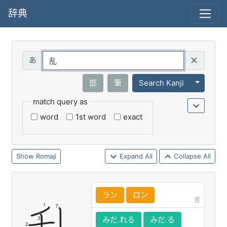
辞典
Query
Toggle 
部
筆
Search Kanji
match query as
word
1st word
exact
Romaji
Expand All
Collapse All
ラン
ロン
音
みだ.れる
みだ.る