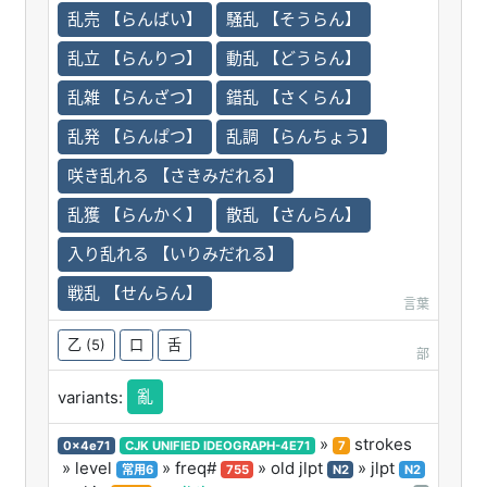
乱売 【らんばい】
騒乱 【そうらん】
乱立 【らんりつ】
動乱 【どうらん】
乱雑 【らんざつ】
錯乱 【さくらん】
乱発 【らんぱつ】
乱調 【らんちょう】
咲き乱れる 【さきみだれる】
乱獲 【らんかく】
散乱 【さんらん】
入り乱れる 【いりみだれる】
戦乱 【せんらん】
言葉
乙
(5)
口
舌
部
亂
variants:
»
strokes
0x4e71
CJK UNIFIED IDEOGRAPH-4E71
7
» level
» freq#
» old jlpt
» jlpt
常用6
755
N2
N2