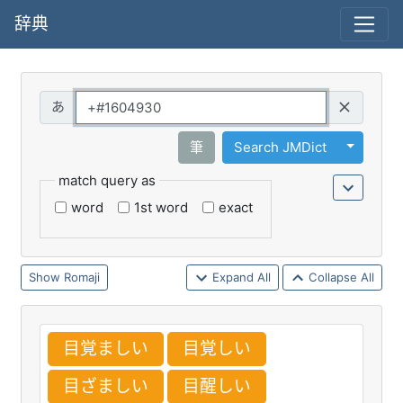
辞典
Query
Toggle 
筆
Search JMDict
match query as
word
1st word
exact
Romaji
Expand All
Collapse All
目
覚
ましい
目
覚
しい
目
ざましい
目
醒
しい