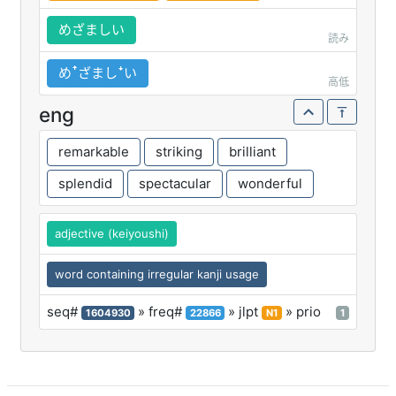
めざましい
読み
めꜛざましꜜい
高低
eng
remarkable
striking
brilliant
splendid
spectacular
wonderful
adjective (keiyoushi)
word containing irregular kanji usage
seq#
» freq#
» jlpt
» prio
1604930
22866
N1
1